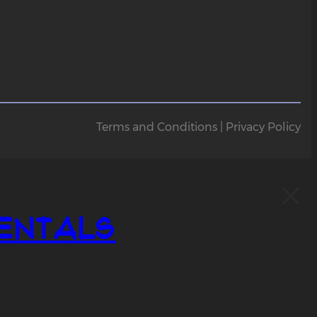
Terms and Conditions | Privacy Policy
entals