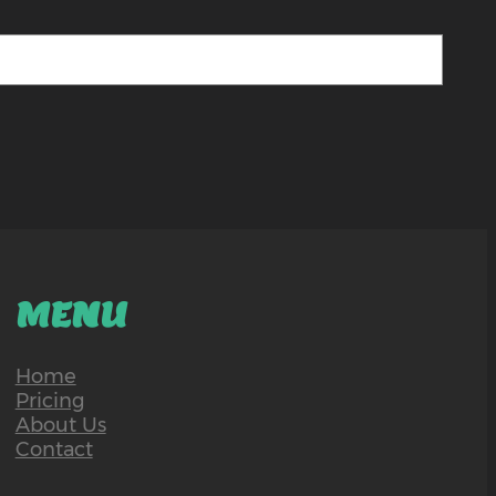
MENU
Home
Pricing
About Us
Contact