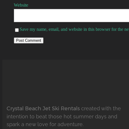
Website
Save my name, email, and website in this browser for the n
Crystal Beach Jet Ski Rentals
created with the
intention to beat those hot summer days and
spark a new love for adventure.