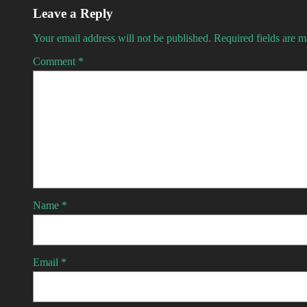
Leave a Reply
Your email address will not be published.
Required fields are 
Comment
*
Name
*
Email
*