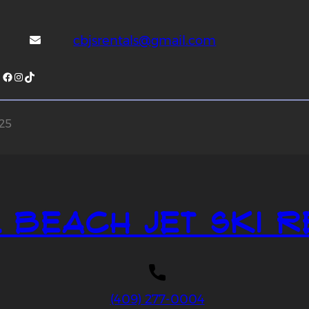
cbjsrentals@gmail.com
Facebook
Instagram
TikTok
025
 Beach Jet Ski R
(409) 277-0004