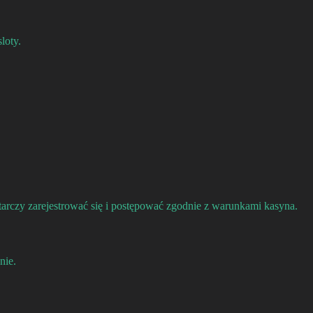
loty.
tarczy zarejestrować się i postępować zgodnie z warunkami kasyna.
nie.