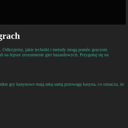
grach
ą. Odkryjemy, jakie techniki i metody mogą pomóc graczom
i na lepsze zrozumienie gier hazardowych. Przygotuj się na
ystkie gry kasynowe mają taką samą przewagę kasyna, co oznacza, że