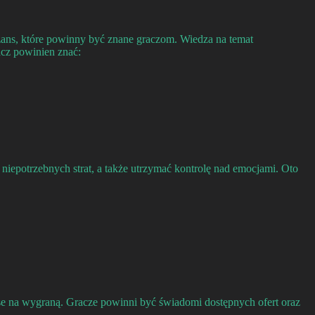
zans, które powinny być znane graczom. Wiedza na temat
cz powinien znać:
 niepotrzebnych strat, a także utrzymać kontrolę nad emocjami. Oto
e na wygraną. Gracze powinni być świadomi dostępnych ofert oraz