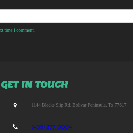
ext time I comment.
GET IN TOUCH
1144 Blacks Slip Rd, Bolivar Peninsula, Tx 77617
(409) 277-0004