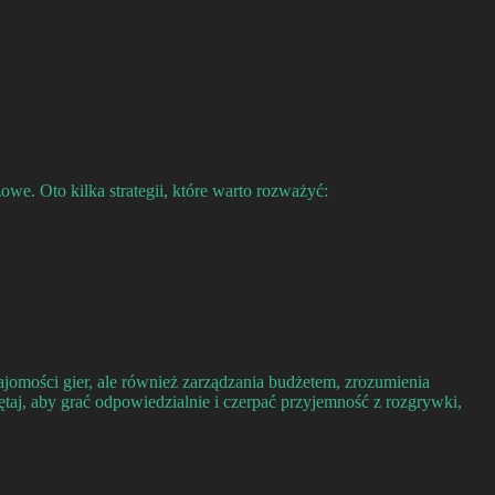
we. Oto kilka strategii, które warto rozważyć:
ajomości gier, ale również zarządzania budżetem, zrozumienia
taj, aby grać odpowiedzialnie i czerpać przyjemność z rozgrywki,