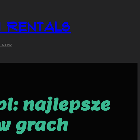
i Rentals
K NOW
l: najlepsze
w grach