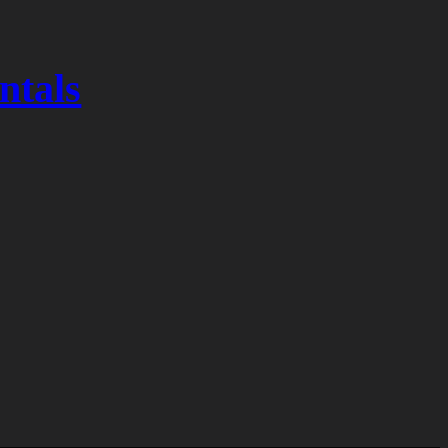
ntals