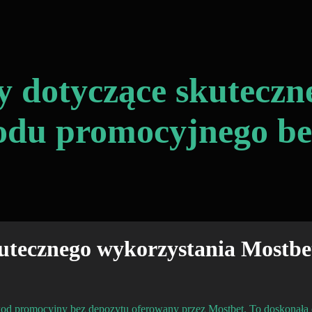
y dotyczące skuteczn
odu promocyjnego be
kutecznego wykorzystania Mostb
 kod promocyjny bez depozytu oferowany przez Mostbet. To doskonała o