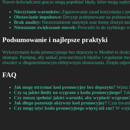
Nawet doświadczeni gracze mogą popełniać błędy, które mogą wpłyną
Nieczytanie warunków:
Zignorowanie zasad korzystania z p
Obstawianie impulsowe:
Decyzje podejmowane na podstawie 
Brak analizy:
Niezrozumienie statystyk oraz formy drużyn m
Nieustanne zwiększanie stawek:
Prowadzi to do szybkiego wy
Podsumowanie i najlepsze praktyki
Wykorzystanie kodu promocyjnego bez depozytu w Mostbet to doskon
strategia. Pamiętaj, aby unikać powszechnych błędów i regularnie
również w długoterminowym efektywnym obstawianiu. Dzięki odpowi
FAQ
Jak mogę otrzymać kod promocyjny bez depozytu?
Wpisz k
Czy są jakieś limity na wygrane z kodu promocyjnego?
Tak,
Czy muszę spełniać jakieś warunki, aby wypłacić wygrane
Jak długo pozostaje aktywny kod promocyjny?
Czas trwania
Czy mogę użyć kodu promocyjnego więcej niż raz?
W więks