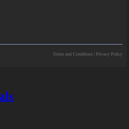
Terms and Conditions | Privacy Policy
als