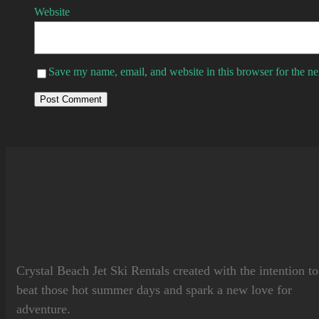
Website
Save my name, email, and website in this browser for the n
Crystal Beach Jet Ski Rentals
created with the intention to
beat those hot summer days and spark a new love for
adventure.