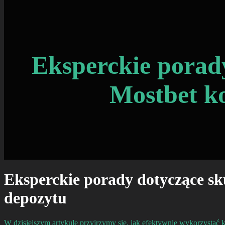
Eksperckie porad
Mostbet k
Eksperckie porady dotyczące s
depozytu
W dzisiejszym artykule przyjrzymy się, jak efektywnie wykorzystać