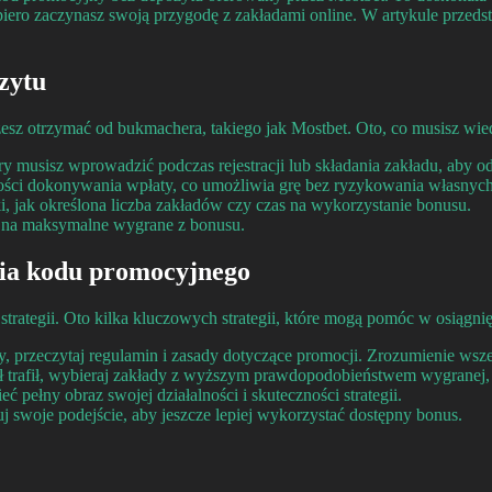
dopiero zaczynasz swoją przygodę z zakładami online. W artykule prz
zytu
żesz otrzymać od bukmachera, takiego jak Mostbet. Oto, co musisz wie
óry musisz wprowadzić podczas rejestracji lub składania zakładu, aby 
ści dokonywania wpłaty, co umożliwia grę bez ryzykowania własnych
 jak określona liczba zakładów czy czas na wykorzystanie bonusu.
it na maksymalne wygrane z bonusu.
nia kodu promocyjnego
ategii. Oto kilka kluczowych strategii, które mogą pomóc w osiągnię
, przeczytaj regulamin i zasady dotyczące promocji. Zrozumienie wsz
ł trafił, wybieraj zakłady z wyższym prawdopodobieństwem wygranej
ć pełny obraz swojej działalności i skuteczności strategii.
 swoje podejście, aby jeszcze lepiej wykorzystać dostępny bonus.