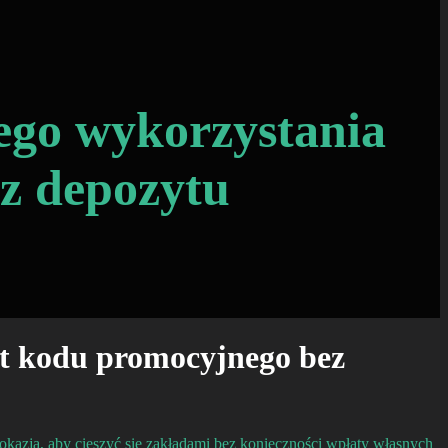
ego wykorzystania
z depozytu
et kodu promocyjnego bez
kazja, aby cieszyć się zakładami bez konieczności wpłaty własnych