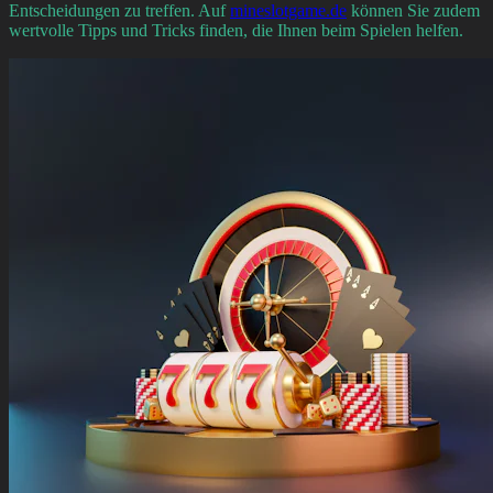
Entscheidungen zu treffen. Auf
mineslotgame.de
können Sie zudem
wertvolle Tipps und Tricks finden, die Ihnen beim Spielen helfen.