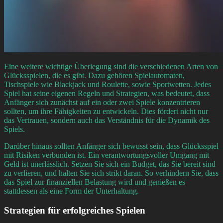
Eine weitere wichtige Überlegung sind die verschiedenen Arten von
Glücksspielen, die es gibt. Dazu gehören Spielautomaten,
Tischspiele wie Blackjack und Roulette, sowie Sportwetten. Jedes
Spiel hat seine eigenen Regeln und Strategien, was bedeutet, dass
Anfänger sich zunächst auf ein oder zwei Spiele konzentrieren
sollten, um ihre Fähigkeiten zu entwickeln. Dies fördert nicht nur
das Vertrauen, sondern auch das Verständnis für die Dynamik des
Spiels.
Darüber hinaus sollten Anfänger sich bewusst sein, dass Glücksspiel
mit Risiken verbunden ist. Ein verantwortungsvoller Umgang mit
Geld ist unerlässlich. Setzen Sie sich ein Budget, das Sie bereit sind
zu verlieren, und halten Sie sich strikt daran. So verhindern Sie, dass
das Spiel zur finanziellen Belastung wird und genießen es
stattdessen als eine Form der Unterhaltung.
Strategien für erfolgreiches Spielen