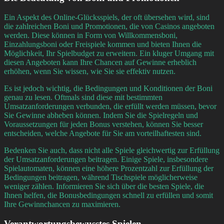
Ein Aspekt des Online-Glücksspiels, der oft übersehen wird, sind
die zahlreichen Boni und Promotionen, die von Casinos angeboten
werden. Diese können in Form von Willkommensboni,
Einzahlungsboni oder Freispiele kommen und bieten Ihnen die
Möglichkeit, Ihr Spielbudget zu erweitern. Ein kluger Umgang mit
diesen Angeboten kann Ihre Chancen auf Gewinne erheblich
erhöhen, wenn Sie wissen, wie Sie sie effektiv nutzen.
Es ist jedoch wichtig, die Bedingungen und Konditionen der Boni
genau zu lesen. Oftmals sind diese mit bestimmten
Umsatzanforderungen verbunden, die erfüllt werden müssen, bevor
Sie Gewinne abheben können. Indem Sie die Spielregeln und
Voraussetzungen für jeden Bonus verstehen, können Sie besser
entscheiden, welche Angebote für Sie am vorteilhaftesten sind.
Bedenken Sie auch, dass nicht alle Spiele gleichwertig zur Erfüllung
der Umsatzanforderungen beitragen. Einige Spiele, insbesondere
Spielautomaten, können eine höhere Prozentzahl zur Erfüllung der
Bedingungen beitragen, während Tischspiele möglicherweise
weniger zählen. Informieren Sie sich über die besten Spiele, die
Ihnen helfen, die Bonusbedingungen schnell zu erfüllen und somit
Ihre Gewinnchancen zu maximieren.
Verantwortungsbewusstes Spielen