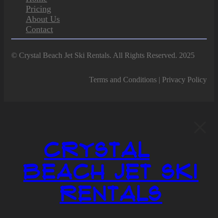
Pricing
About Us
Contact
© Crystal Beach Jet Ski Rentals. All Rights Reserved. 2025
Terms and Conditions | Privacy Policy
Crystal
Beach Jet Ski
Rentals