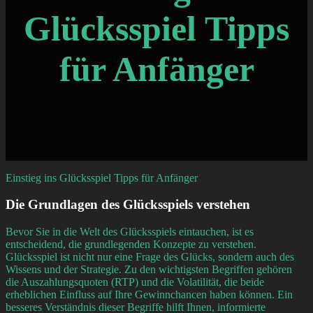
Glücksspiel Tipps
für Anfänger
Einstieg ins Glücksspiel Tipps für Anfänger
Die Grundlagen des Glücksspiels verstehen
Bevor Sie in die Welt des Glücksspiels eintauchen, ist es
entscheidend, die grundlegenden Konzepte zu verstehen.
Glücksspiel ist nicht nur eine Frage des Glücks, sondern auch des
Wissens und der Strategie. Zu den wichtigsten Begriffen gehören
die Auszahlungsquoten (RTP) und die Volatilität, die beide
erheblichen Einfluss auf Ihre Gewinnchancen haben können. Ein
besseres Verständnis dieser Begriffe hilft Ihnen, informierte