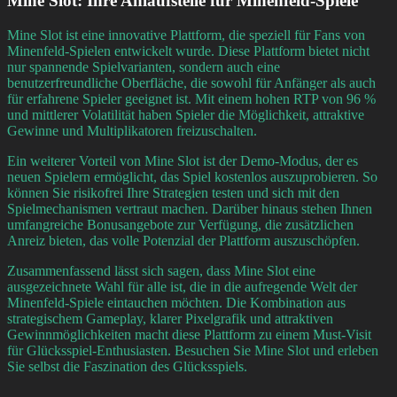
Mine Slot: Ihre Anlaufstelle für Minenfeld-Spiele
Mine Slot ist eine innovative Plattform, die speziell für Fans von
Minenfeld-Spielen entwickelt wurde. Diese Plattform bietet nicht
nur spannende Spielvarianten, sondern auch eine
benutzerfreundliche Oberfläche, die sowohl für Anfänger als auch
für erfahrene Spieler geeignet ist. Mit einem hohen RTP von 96 %
und mittlerer Volatilität haben Spieler die Möglichkeit, attraktive
Gewinne und Multiplikatoren freizuschalten.
Ein weiterer Vorteil von Mine Slot ist der Demo-Modus, der es
neuen Spielern ermöglicht, das Spiel kostenlos auszuprobieren. So
können Sie risikofrei Ihre Strategien testen und sich mit den
Spielmechanismen vertraut machen. Darüber hinaus stehen Ihnen
umfangreiche Bonusangebote zur Verfügung, die zusätzlichen
Anreiz bieten, das volle Potenzial der Plattform auszuschöpfen.
Zusammenfassend lässt sich sagen, dass Mine Slot eine
ausgezeichnete Wahl für alle ist, die in die aufregende Welt der
Minenfeld-Spiele eintauchen möchten. Die Kombination aus
strategischem Gameplay, klarer Pixelgrafik und attraktiven
Gewinnmöglichkeiten macht diese Plattform zu einem Must-Visit
für Glücksspiel-Enthusiasten. Besuchen Sie Mine Slot und erleben
Sie selbst die Faszination des Glücksspiels.