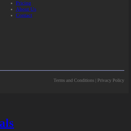
Pricing
About Us
Contact
Terms and Conditions | Privacy Policy
als