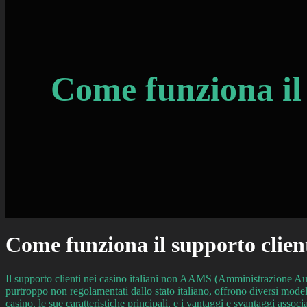
Come funziona il 
Come funziona il supporto clien
Il supporto clienti nei casino italiani non AAMS (Amministrazione Au
purtroppo non regolamentati dallo stato italiano, offrono diversi model
casino, le sue caratteristiche principali, e i vantaggi e svantaggi ass