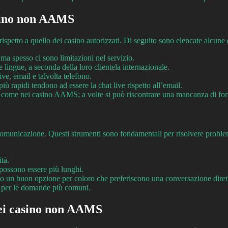
asino non AAMS
spetto a quello dei casino autorizzati. Di seguito sono elencate alcune d
 spesso ci sono limitazioni nel servizio.
lingue, a seconda della loro clientela internazionale.
ive, email e talvolta telefono.
più rapidi tendono ad essere la chat live rispetto all’email.
come nei casino AAMS; a volte si può riscontrare una mancanza di fo
omunicazione. Questi strumenti sono fondamentali per risolvere proble
tà.
 possono essere più lunghi.
o un buon opzione per coloro che preferiscono una conversazione diret
 per le domande più comuni.
 nei casino non AAMS