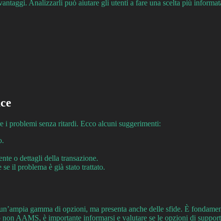
antaggi. Analizzarli può aiutare gli utenti a fare una scelta più informat
ace
re i problemi senza ritardi. Ecco alcuni suggerimenti:
o.
te o dettagli della transazione.
se il problema è già stato trattato.
 un’ampia gamma di opzioni, ma presenta anche delle sfide. È fondamental
no non AAMS, è importante informarsi e valutare se le opzioni di support