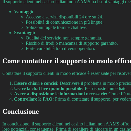
Il supporto clienti nei casino italiani non AAMS ha i suoi vantaggi e sv
Vantaggi:
Accesso a servizi disponibili 24 ore su 24.
Possibilità di comunicazione in più lingue.
Soluzioni rapide tramite chat live.
Svantaggi:
Qualità del servizio non sempre garantita.
Rischio di frodi o mancanza di supporto garantito.
Forte variabilità tra i diversi operatori.
Come contattare il supporto in modo effic
Contattare il supporto clienti in modo efficace è essenziale per risolve
Essere chiari e concisi:
Descrivere il problema in modo precis
Usare la chat live quando possibile:
Per risposte immediate.
Avere a disposizione le informazioni necessarie:
Come ID uten
Controllare le FAQ:
Prima di contattare il supporto, per vedere 
Conclusione
In conclusione, il supporto clienti nei casino italiani non AAMS offre
loro potenziali conseguenze. Prima di scegliere di giocare in un casi