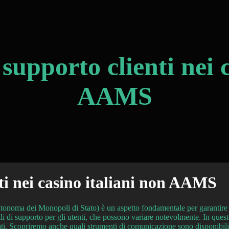
supporto clienti nei c
AAMS
ti nei casino italiani non AAMS
tonoma dei Monopoli di Stato) è un aspetto fondamentale per garantire u
li di supporto per gli utenti, che possono variare notevolmente. In quest
ociati. Scopriremo anche quali strumenti di comunicazione sono disponibil