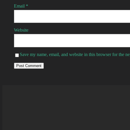
Email
*
Website
Save my name, email, and website in this browser for the n