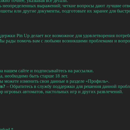
но точнее, указывая все детали.
ь неопределенных выражений; четкие вопросы дают лучшие отв
иншоты или другие документы, подготовьте их заранее для быст
оддержки Pin Up делает все возможное для удовлетворения потре
. Мы рады помочь вам с любыми возникшими проблемами и вопро
на нашем сайте и подписывайтесь на рассылки.
а, необходимо быть старше 18 лет.
вы можете изменить свои данные в разделе «Профиль».
тв?
– Обратитесь в службу поддержки для решения данной проб
р игровых автоматов, настольных игр и других развлечений.
marked
*