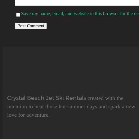
Save my name, email, and website in this browser for the n
Crystal Beach Jet Ski Rentals
created with the
intention to beat those hot summer days and spark a new
love for adventure.