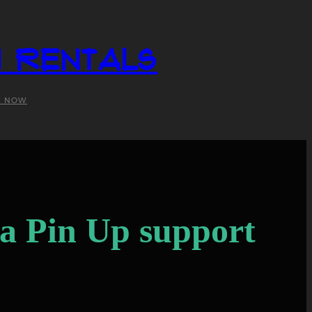
i Rentals
K NOW
 Pin Up support