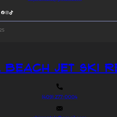
Facebook
Instagram
TikTok
025
 Beach Jet Ski R
(409) 277-0004