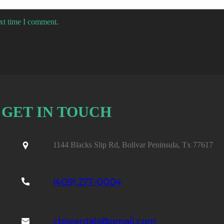
ext time I comment.
GET IN TOUCH
1144 Blacks Slip Rd, Bolivar Peninsula, Tx 77617
(409) 277-0004
cbjsrentals@gmail.com