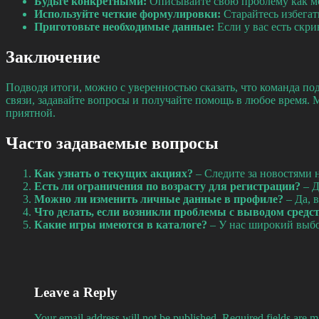
Будьте конкретными:
Описывайте свою проблему как мож
Используйте четкие формулировки:
Старайтесь избегат
Приготовьте необходимые данные:
Если у вас есть скр
Заключение
Подводя итоги, можно с уверенностью сказать, что команда п
связи, задавайте вопросы и получайте помощь в любое время
приятной.
Часто задаваемые вопросы
Как узнать о текущих акциях?
– Следите за новостями 
Есть ли ограничения по возрасту для регистрации?
– Д
Можно ли изменить личные данные в профиле?
– Да, 
Что делать, если возникли проблемы с выводом средс
Какие игры имеются в каталоге?
– У нас широкий выбо
Leave a Reply
Your email address will not be published.
Required fields are 