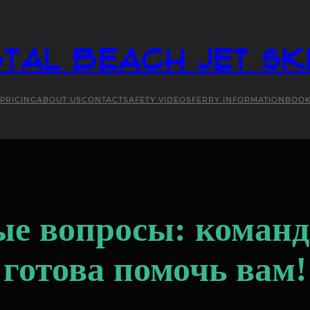
tal Beach Jet Sk
PRICING
ABOUT US
CONTACT
SAFETY VIDEOS
FERRY INFORMATION
BOO
ые вопросы: команда
готова помочь вам!