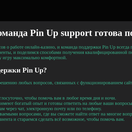
манда Pin Up support готова п
ов о работе онлайн-казино, и команда поддержки Pin Up всегда 
иенты, и поделимся способами получения квалифицированной по
у игру максимально комфортной.
держки Pin Up?
зрешению любых вопросов, связанных с функционированием сайт
лосуточно, чтобы помочь вам в любое время дня и ночи.
имеют богатый опыт и готовы ответить на любые ваши вопросы
м через чат, электронную почту или по телефону.
даваемыми вопросами, где вы сможете найти ответ на многие воп
ента и стараемся сделать всё возможное, чтобы помочь вам.