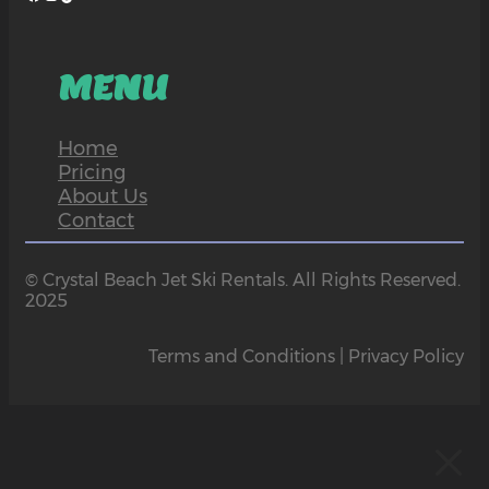
MENU
Home
Pricing
About Us
Contact
© Crystal Beach Jet Ski Rentals. All Rights Reserved.
2025
Terms and Conditions | Privacy Policy