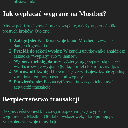
obstawiania.
Jak wypłacać wygrane na Mostbet?
Aby w pełni zrealizować proces wypłaty, należy wykonać kilka
prostych kroków. Oto one:
Zaloguj się:
Wejdź na swoje konto Mostbet, używając
danych logowania.
Przejdź do sekcji wypłat:
W panelu użytkownika znajdziesz
zakładkę “Wypłaty” lub “Finanse”.
Wybierz metodę płatności:
Zdecyduj, jaką metodą chcesz
wypłacić swoje wygrane (karta, portfel elektroniczny itp.).
Wprowadź kwotę:
Upewnij się, że wpisujesz kwotę zgodną
z minimalnymi wymaganiami wypłaty.
Potwierdzenie:
Po zweryfikowaniu wszystkich danych,
zatwierdź transakcję.
Bezpieczeństwo transakcji
Bezpieczeństwo jest kluczowym aspektem przy wypłacie
wygranych z Mostbet. Oto kilka wskazówek, które pomogą Ci
zabezpieczyć swoje transakcje: