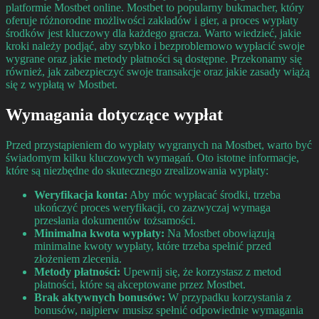
platformie Mostbet online. Mostbet to popularny bukmacher, który
oferuje różnorodne możliwości zakładów i gier, a proces wypłaty
środków jest kluczowy dla każdego gracza. Warto wiedzieć, jakie
kroki należy podjąć, aby szybko i bezproblemowo wypłacić swoje
wygrane oraz jakie metody płatności są dostępne. Przekonamy się
również, jak zabezpieczyć swoje transakcje oraz jakie zasady wiążą
się z wypłatą w Mostbet.
Wymagania dotyczące wypłat
Przed przystąpieniem do wypłaty wygranych na Mostbet, warto być
świadomym kilku kluczowych wymagań. Oto istotne informacje,
które są niezbędne do skutecznego zrealizowania wypłaty:
Weryfikacja konta:
Aby móc wypłacać środki, trzeba
ukończyć proces weryfikacji, co zazwyczaj wymaga
przesłania dokumentów tożsamości.
Minimalna kwota wypłaty:
Na Mostbet obowiązują
minimalne kwoty wypłaty, które trzeba spełnić przed
złożeniem zlecenia.
Metody płatności:
Upewnij się, że korzystasz z metod
płatności, które są akceptowane przez Mostbet.
Brak aktywnych bonusów:
W przypadku korzystania z
bonusów, najpierw musisz spełnić odpowiednie wymagania