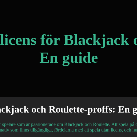
licens för Blackjack 
En guide
ackjack och Roulette-proffs: En 
ör spelare som är passionerade om Blackjack och Roulette. Att spela på c
rnativ som finns tillgängliga, fördelarna med att spela utan licens, och h