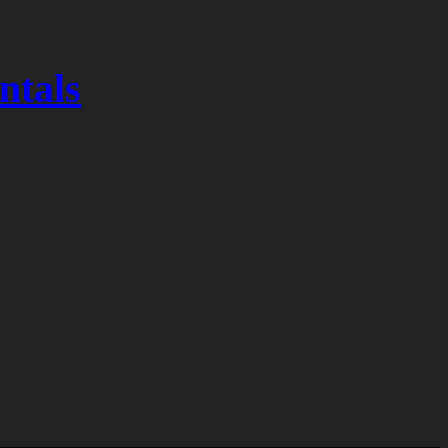
ntals