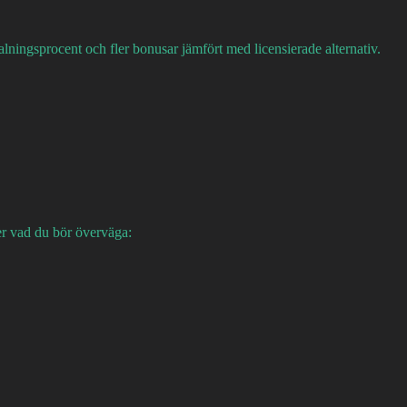
talningsprocent och fler bonusar jämfört med licensierade alternativ.
över vad du bör överväga: