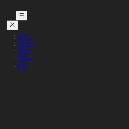
HOME
PRICING
ABOUT US
CONTACT
SAFETY
VIDEOS
FERRY
INFORMA
TION
BOOK
NOW