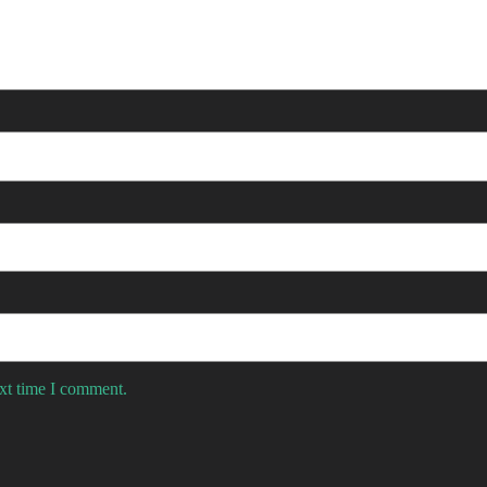
ext time I comment.