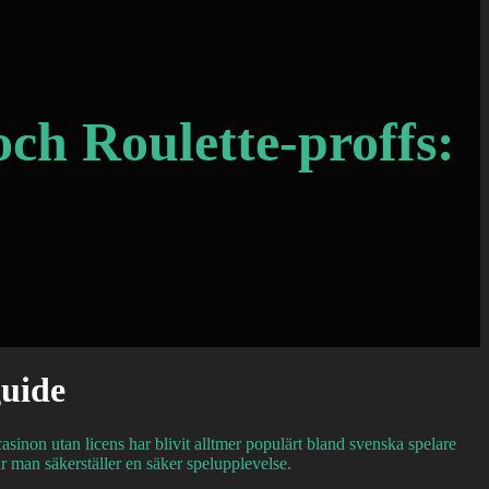
och Roulette-proffs:
guide
asinon utan licens har blivit alltmer populärt bland svenska spelare
ur man säkerställer en säker spelupplevelse.