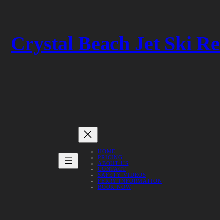
Crystal Beach Jet Ski Re
HOME
PRICING
ABOUT US
CONTACT
SAFETY VIDEOS
FERRY INFORMATION
BOOK NOW