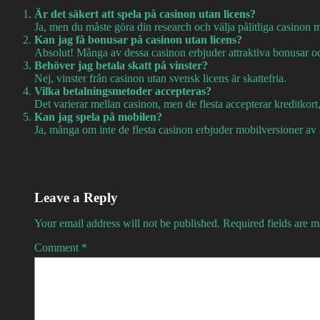
Är det säkert att spela på casinon utan licens?
Ja, men du måste göra din research och välja pålitliga casinon 
Kan jag få bonusar på casinon utan licens?
Absolut! Många av dessa casinon erbjuder attraktiva bonusar o
Behöver jag betala skatt på vinster?
Nej, vinster från casinon utan svensk licens är skattefria.
Vilka betalningsmetoder accepteras?
Det varierar mellan casinon, men de flesta accepterar kreditkort
Kan jag spela på mobilen?
Ja, många om inte de flesta casinon erbjuder mobilversioner av s
Leave a Reply
Your email address will not be published.
Required fields are 
Comment
*