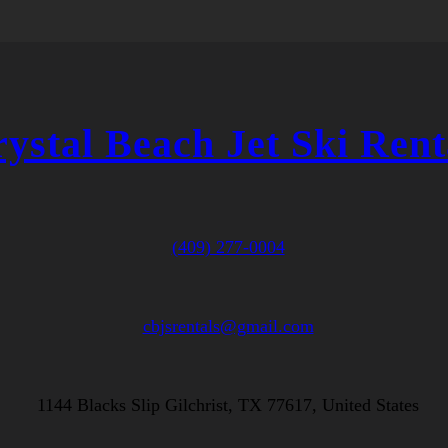
ystal Beach Jet Ski Rent
(409) 277-0004
cbjsrentals@gmail.com
1144 Blacks Slip Gilchrist, TX 77617, United States