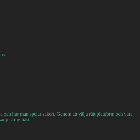
ips:
 och hur man spelar säkert. Genom att välja rätt plattform och vara
r just dig bäst.