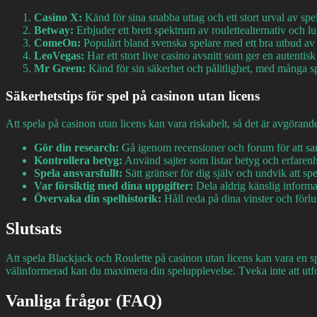
Casino X:
Känd för sina snabba uttag och ett stort urval av spel
Betway:
Erbjuder ett brett spektrum av roulettealternativ och 
ComeOn:
Populärt bland svenska spelare med ett bra utbud av 
LeoVegas:
Har ett stort live casino avsnitt som ger en autentis
Mr Green:
Känd för sin säkerhet och pålitlighet, med många sp
Säkerhetstips för spel på casinon utan licens
Att spela på casinon utan licens kan vara riskabelt, så det är avgörande 
Gör din research:
Gå igenom recensioner och forum för att sam
Kontrollera betyg:
Använd sajter som listar betyg och erfarenh
Spela ansvarsfullt:
Sätt gränser för dig själv och undvik att spe
Var försiktig med dina uppgifter:
Dela aldrig känslig inform
Övervaka din spelhistorik:
Håll reda på dina vinster och förlust
Slutsats
Att spela Blackjack och Roulette på casinon utan licens kan vara en s
välinformerad kan du maximera din spelupplevelse. Tveka inte att utfo
Vanliga frågor (FAQ)