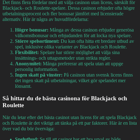
Det finns flera fördelar med att välja casinon utan licens, särskilt för
Blackjack- och Roulette-spelare. Dessa casinon erbjuder ofta högre
utbetalningsprocent och fler bonusar jämfört med licensierade
alternativ. Här är några av huvudfördelarna:
Högre bonusar:
Många av dessa casinon erbjuder generösa
välkomstbonusar och erbjudanden för att locka nya spelare.
Större spelsortiment:
Du kan ofta hitta ett bredare utbud av
spel, inklusive olika varianter av Blackjack och Roulette.
Flexibilitet:
Spelare har större möjlighet att välja sina
insättnings- och uttagsmetoder utan strikta regler.
Anonymitet:
Många prefererar att spela utan att uppge
personlig information.
Ingen skatt på vinster:
På casinon utan svensk licens finns
det ingen skatt på utbetalningar, vilket gör spelandet mer
lönsamt.
Så hittar du de bästa casinona för Blackjack och
Roulette
När du letar efter det bästa casinot utan licens för att spela Blackjack
och Roulette är det viktigt att tänka på ett par faktorer. Här är en lista
över vad du bör överväga:
Spelutbud:
Se till att casinot har ett bra urval av både