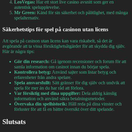
LeoVegas:
Har ett stort live casino avsnitt som ger en
autentisk spelupplevelse.
Mr Green:
Känd för sin säkerhet och pålitlighet, med många
spelalternativ.
Säkerhetstips för spel på casinon utan licens
Att spela på casinon utan licens kan vara riskabelt, så det är
avgörande att ta vissa försiktighetsåtgärder för att skydda dig själv.
Här är några tips:
Gör din research:
Gå igenom recensioner och forum för att
samla information om casinot innan du börjar spela.
Kontrollera betyg:
Använd sajter som listar betyg och
erfarenheter från andra spelare.
Spela ansvarsfullt:
Sätt gränser för dig själv och undvik att
spela för mer än du har råd att förlora.
Var försiktig med dina uppgifter:
Dela aldrig känslig
information och använd säkra betalningsmetoder.
Övervaka din spelhistorik:
Håll reda på dina vinster och
förluster för att få en bättre översikt över ditt spelande.
Slutsats