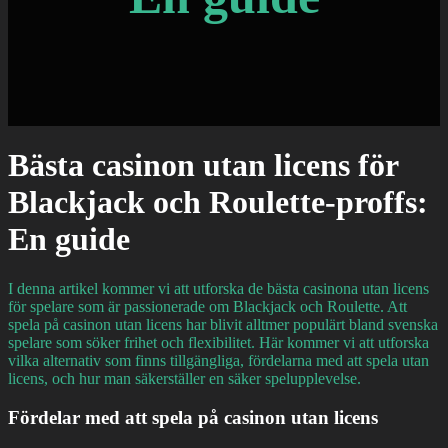
Bästa casinon utan licens för
Blackjack och Roulette-proffs:
En guide
I denna artikel kommer vi att utforska de bästa casinona utan licens
för spelare som är passionerade om Blackjack och Roulette. Att
spela på casinon utan licens har blivit alltmer populärt bland svenska
spelare som söker frihet och flexibilitet. Här kommer vi att utforska
vilka alternativ som finns tillgängliga, fördelarna med att spela utan
licens, och hur man säkerställer en säker spelupplevelse.
Fördelar med att spela på casinon utan licens