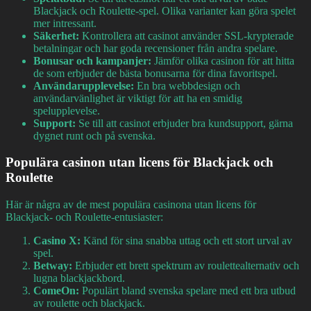
Blackjack och Roulette-spel. Olika varianter kan göra spelet
mer intressant.
Säkerhet:
Kontrollera att casinot använder SSL-krypterade
betalningar och har goda recensioner från andra spelare.
Bonusar och kampanjer:
Jämför olika casinon för att hitta
de som erbjuder de bästa bonusarna för dina favoritspel.
Användarupplevelse:
En bra webbdesign och
användarvänlighet är viktigt för att ha en smidig
spelupplevelse.
Support:
Se till att casinot erbjuder bra kundsupport, gärna
dygnet runt och på svenska.
Populära casinon utan licens för Blackjack och
Roulette
Här är några av de mest populära casinona utan licens för
Blackjack- och Roulette-entusiaster:
Casino X:
Känd för sina snabba uttag och ett stort urval av
spel.
Betway:
Erbjuder ett brett spektrum av roulettealternativ och
lugna blackjackbord.
ComeOn:
Populärt bland svenska spelare med ett bra utbud
av roulette och blackjack.