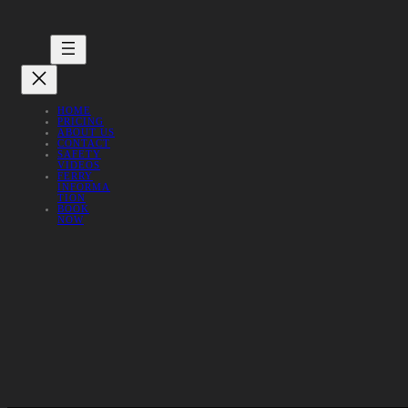
HOME
PRICING
ABOUT US
CONTACT
SAFETY
VIDEOS
FERRY
INFORMA
TION
BOOK
NOW