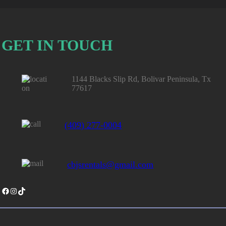
GET IN TOUCH
1144 Blacks Slip Rd, Bolivar Peninsula, Tx
77617
(409) 277-0004
cbjsrentals@gmail.com
Facebook
Instagram
TikTok