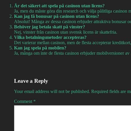
Är det säkert att spela på casinon utan licens?
Ja, men du måste göra din research och välja pålitliga casinon 
Kan jag få bonusar på casinon utan licens?
Absolut! Många av dessa casinon erbjuder attraktiva bonusar o
Behöver jag betala skatt på vinster?
Nej, vinster från casinon utan svensk licens är skattefria.
Vilka betalningsmetoder accepteras?
Det varierar mellan casinon, men de flesta accepterar kreditkort
Kan jag spela på mobilen?
Ja, många om inte de flesta casinon erbjuder mobilversioner av s
Leave a Reply
Your email address will not be published.
Required fields are 
Comment
*