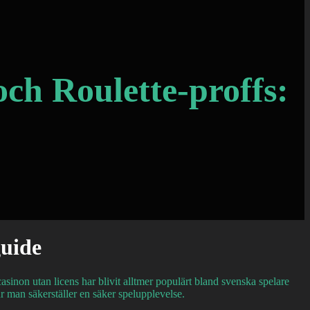
och Roulette-proffs:
guide
asinon utan licens har blivit alltmer populärt bland svenska spelare
ur man säkerställer en säker spelupplevelse.