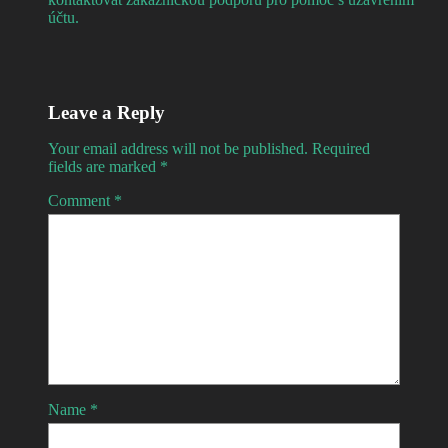
účtu.
Leave a Reply
Your email address will not be published.
Required
fields are marked
*
Comment
*
Name
*