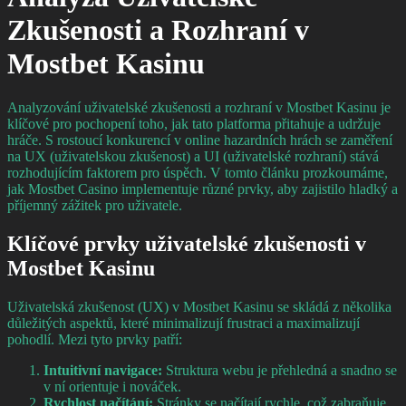
Zkušenosti a Rozhraní v
Mostbet Kasinu
Analyzování uživatelské zkušenosti a rozhraní v Mostbet Kasinu je
klíčové pro pochopení toho, jak tato platforma přitahuje a udržuje
hráče. S rostoucí konkurencí v online hazardních hrách se zaměření
na UX (uživatelskou zkušenost) a UI (uživatelské rozhraní) stává
rozhodujícím faktorem pro úspěch. V tomto článku prozkoumáme,
jak Mostbet Casino implementuje různé prvky, aby zajistilo hladký a
příjemný zážitek pro uživatele.
Klíčové prvky uživatelské zkušenosti v
Mostbet Kasinu
Uživatelská zkušenost (UX) v Mostbet Kasinu se skládá z několika
důležitých aspektů, které minimalizují frustraci a maximalizují
pohodlí. Mezi tyto prvky patří:
Intuitivní navigace:
Struktura webu je přehledná a snadno se
v ní orientuje i nováček.
Rychlost načítání:
Stránky se načítají rychle, což zabraňuje