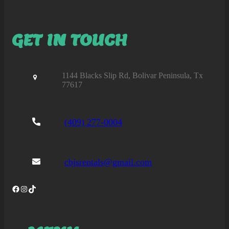
GET IN TOUCH
1144 Blacks Slip Rd, Bolivar Peninsula, Tx
77617
(409) 277-0004
cbjsrentals@gmail.com
Facebook
Instagram
TikTok