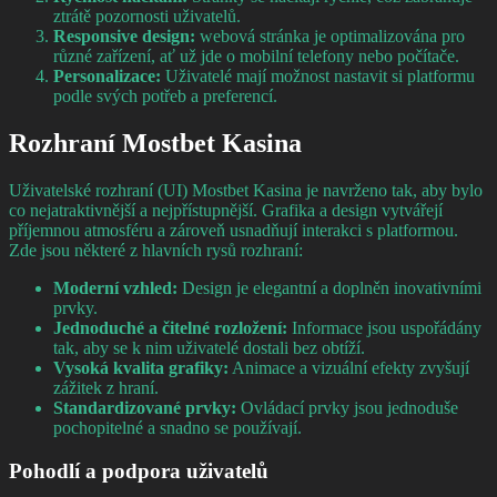
ztrátě pozornosti uživatelů.
Responsive design:
webová stránka je optimalizována pro
různé zařízení, ať už jde o mobilní telefony nebo počítače.
Personalizace:
Uživatelé mají možnost nastavit si platformu
podle svých potřeb a preferencí.
Rozhraní Mostbet Kasina
Uživatelské rozhraní (UI) Mostbet Kasina je navrženo tak, aby bylo
co nejatraktivnější a nejpřístupnější. Grafika a design vytvářejí
příjemnou atmosféru a zároveň usnadňují interakci s platformou.
Zde jsou některé z hlavních rysů rozhraní:
Moderní vzhled:
Design je elegantní a doplněn inovativními
prvky.
Jednoduché a čitelné rozložení:
Informace jsou uspořádány
tak, aby se k nim uživatelé dostali bez obtíží.
Vysoká kvalita grafiky:
Animace a vizuální efekty zvyšují
zážitek z hraní.
Standardizované prvky:
Ovládací prvky jsou jednoduše
pochopitelné a snadno se používají.
Pohodlí a podpora uživatelů