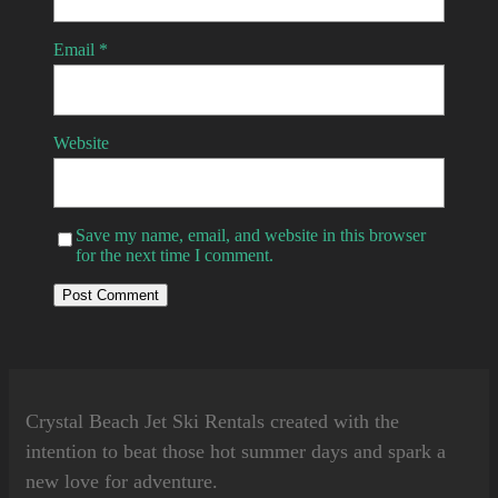
Email
*
Website
Save my name, email, and website in this browser
for the next time I comment.
Crystal Beach Jet Ski Rentals
created with the
intention to beat those hot summer days and spark a
new love for adventure.