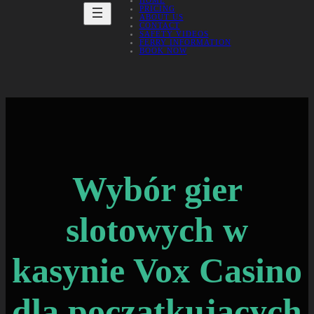
HOME
PRICING
ABOUT US
CONTACT
SAFETY VIDEOS
FERRY INFORMATION
BOOK NOW
Wybór gier
slotowych w
kasynie Vox Casino
dla początkujących