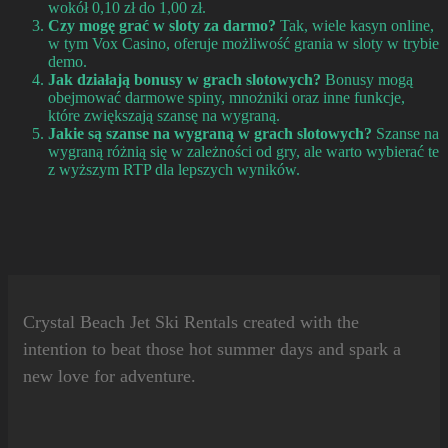
wokół 0,10 zł do 1,00 zł.
Czy mogę grać w sloty za darmo?
Tak, wiele kasyn online,
w tym Vox Casino, oferuje możliwość grania w sloty w trybie
demo.
Jak działają bonusy w grach slotowych?
Bonusy mogą
obejmować darmowe spiny, mnożniki oraz inne funkcje,
które zwiększają szansę na wygraną.
Jakie są szanse na wygraną w grach slotowych?
Szanse na
wygraną różnią się w zależności od gry, ale warto wybierać te
z wyższym RTP dla lepszych wyników.
Crystal Beach Jet Ski Rentals
created with the
intention to beat those hot summer days and spark a
new love for adventure.