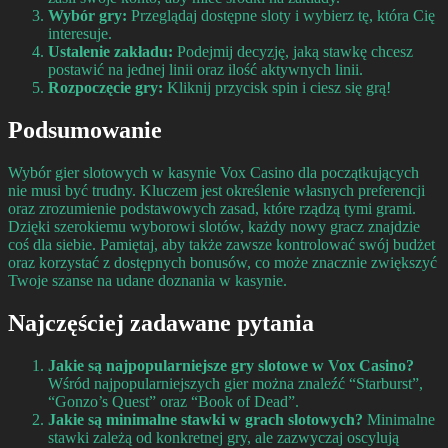
Wybór gry:
Przeglądaj dostępne sloty i wybierz tę, która Cię
interesuje.
Ustalenie zakładu:
Podejmij decyzję, jaką stawkę chcesz
postawić na jednej linii oraz ilość aktywnych linii.
Rozpoczęcie gry:
Kliknij przycisk spin i ciesz się grą!
Podsumowanie
Wybór gier slotowych w kasynie Vox Casino dla początkujących
nie musi być trudny. Kluczem jest określenie własnych preferencji
oraz zrozumienie podstawowych zasad, które rządzą tymi grami.
Dzięki szerokiemu wyborowi slotów, każdy nowy gracz znajdzie
coś dla siebie. Pamiętaj, aby także zawsze kontrolować swój budżet
oraz korzystać z dostępnych bonusów, co może znacznie zwiększyć
Twoje szanse na udane doznania w kasynie.
Najczęściej zadawane pytania
Jakie są najpopularniejsze gry slotowe w Vox Casino?
Wśród najpopularniejszych gier można znaleźć “Starburst”,
“Gonzo’s Quest” oraz “Book of Dead”.
Jakie są minimalne stawki w grach slotowych?
Minimalne
stawki zależą od konkretnej gry, ale zazwyczaj oscylują