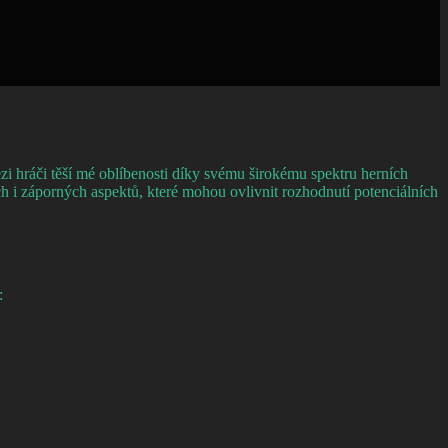
zi hráči těší mé oblíbenosti díky svému širokému spektru herních
 i záporných aspektů, které mohou ovlivnit rozhodnutí potenciálních
: