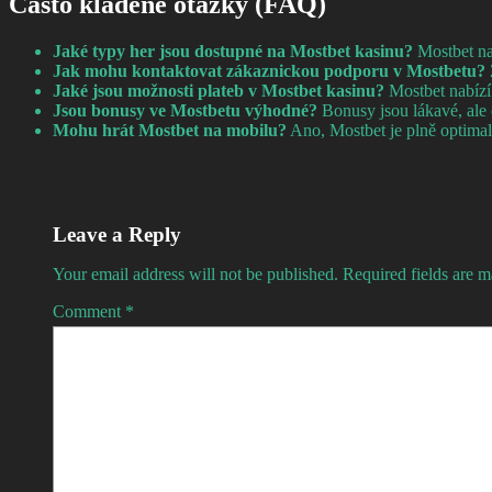
Často kladené otázky (FAQ)
Jaké typy her jsou dostupné na Mostbet kasinu?
Mostbet nab
Jak mohu kontaktovat zákaznickou podporu v Mostbetu?
Jaké jsou možnosti plateb v Mostbet kasinu?
Mostbet nabízí 
Jsou bonusy ve Mostbetu výhodné?
Bonusy jsou lákavé, ale 
Mohu hrát Mostbet na mobilu?
Ano, Mostbet je plně optimal
Leave a Reply
Your email address will not be published.
Required fields are 
Comment
*