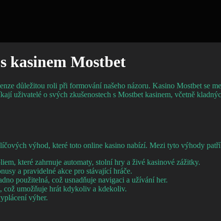
 s kasinem Mostbet
ecenze důležitou roli při formování našeho názoru. Kasino Mostbet se me
jí uživatelé o svých zkušenostech s Mostbet kasinem, včetně kladných
líčových výhod, které toto online kasino nabízí. Mezi tyto výhody patří
em, které zahrnuje automaty, stolní hry a živé kasinové zážitky.
usy a pravidelné akce pro stávající hráče.
nadno použitelná, což usnadňuje navigaci a užívání her.
, což umožňuje hrát kdykoliv a kdekoliv.
vyplácení výher.