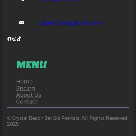
cbjsrentals@gmail.com
Facebook
Instagram
TikTok
MENU
Home
Pricing
About Us
Contact
© Crystal Beach Jet Ski Rentals. All Rights Reserved.
2025