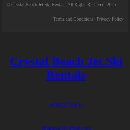
© Crystal Beach Jet Ski Rentals. All Rights Reserved. 2025
Terms and Conditions | Privacy Policy
Crystal Beach Jet Ski
Rentals
(409) 277-0004
cbjsrentals@gmail.com