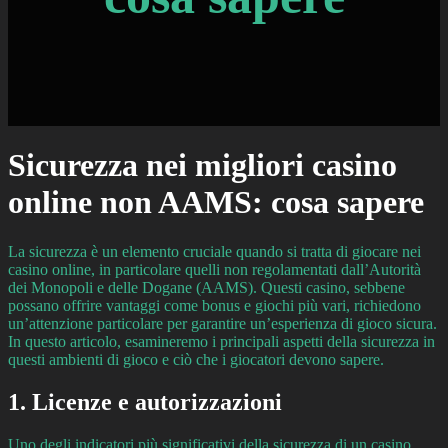
Sicurezza nei migliori casino
online non AAMS: cosa sapere
La sicurezza è un elemento cruciale quando si tratta di giocare nei
casino online, in particolare quelli non regolamentati dall’Autorità
dei Monopoli e delle Dogane (AAMS). Questi casino, sebbene
possano offrire vantaggi come bonus e giochi più vari, richiedono
un’attenzione particolare per garantire un’esperienza di gioco sicura.
In questo articolo, esamineremo i principali aspetti della sicurezza in
questi ambienti di gioco e ciò che i giocatori devono sapere.
1. Licenze e autorizzazioni
Uno degli indicatori più significativi della sicurezza di un casino