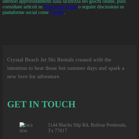
ulteriori approfondimenti sulla sicurezza nei giochi online, puoi
consultare articoli su
New York Times
o seguire discussioni su
piattaforme social come
Twitter
.
Crystal Beach Jet Ski Rentals
created with the
intention to beat those hot summer days and spark a
new love for adventure.
GET IN TOUCH
1144 Blacks Slip Rd, Bolivar Peninsula,
Tx 77617