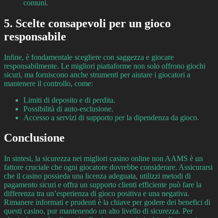
comuni.
5. Scelte consapevoli per un gioco
responsabile
Infine, è fondamentale scegliere con saggezza e giocare
responsabilmente. Le migliori piattaforme non solo offrono giochi
sicuri, ma forniscono anche strumenti per aiutare i giocatori a
mantenere il controllo, come:
Limiti di deposito e di perdita.
Possibilità di auto-esclusione.
Accesso a servizi di supporto per la dipendenza da gioco.
Conclusione
In sintesi, la sicurezza nei migliori casino online non AAMS è un
fattore cruciale che ogni giocatore dovrebbe considerare. Assicurarsi
che il casino possieda una licenza adeguata, utilizzi metodi di
pagamento sicuri e offra un supporto clienti efficiente può fare la
differenza tra un’esperienza di gioco positiva e una negativa.
Rimanere informati e prudenti è la chiave per godere dei benefici di
questi casino, pur mantenendo un alto livello di sicurezza. Per