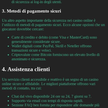
di sicurezza ai log-in degli utenti.
3. Metodi di pagamento sicuri
Un altro aspetto importante della sicurezza nei casino online è
l’utilizzo di metodi di pagamento sicuri. Ecco alcune opzioni che un
giocatore dovrebbe cercare:
Carte di credito e debito (come Visa e MasterCard) sono
generalmente considerate sicure.
Wallet digitali come PayPal, Skrill e Neteller offrono
transazioni sicure e veloci.
Criptovalute come Bitcoin forniscono un elevato livello di
anonimato e sicurezza.
4. Assistenza clienti
Un servizio clienti accessibile e reattivo è un segno di un casino
online sicuro e affidabile. Le migliori piattaforme offrono vari
metodi di contatto, tra cui:
Chat dal vivo disponibile 24 ore su 24, 7 giorni su 7.
Supporto via email con tempi di risposta rapidi.
Sezione FAQ ben fornita per rispondere alle domande più