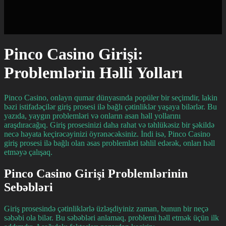
Pinco Casino Girişi:
Problemlərin Həlli Yolları
Pinco Casino, onlayn qumar dünyasında popüler bir seçimdir, lakin
bəzi istifadəçilər giriş prosesi ilə bağlı çətinliklər yaşaya bilərlər. Bu
yazıda, yaygın problemləri və onların asan həll yollarını
araşdıracağıq. Giriş prosesinizi daha rahat və təhlükəsiz bir şəkildə
necə həyata keçirəcəyinizi öyrənəcəksiniz. İndi isə, Pinco Casino
giriş prosesi ilə bağlı olan əsas problemləri təhlil edərək, onları həll
etməyə çalışaq.
Pinco Casino Girişi Problemlərinin
Sebəbləri
Giriş prosesində çətinliklərlə üzləşdiyiniz zaman, bunun bir neçə
səbəbi ola bilər. Bu səbəbləri anlamaq, problemi həll etmək üçün ilk