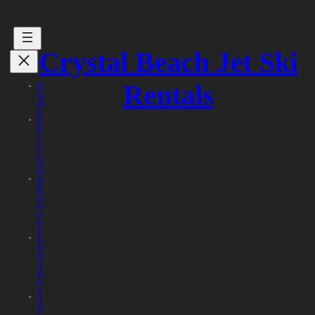
Crystal Beach Jet Ski
Rentals
H
O
M
E
P
R
I
C
I
N
G
A
B
O
U
T
U
S
C
O
N
T
A
C
T
S
A
F