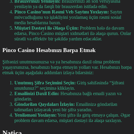
Brauzerinizi Yeniləyin:
Brauzerinizi ən son versiyasına
yeniləyin ya da fərqli bir brauzerdən istifadə edin.
Pinco Casino’nun Rəsmi Veb Saytını Yoxlayın:
Saytın
mövcudluğunu və işləkliyini yoxlamaq üçün rəsmi sosial
media hesablarına baxın.
Müştəri Dəstəyi ilə Əlaqə Üçün:
Problem hələ də davam
edərsə, Pinco Casino müştəri xidmətləri ilə əlaqə qurun. Onlar
sürətli və effektiv bir şəkildə yardım edəcəklər.
Pinco Casino Hesabınızı Bərpa Etmək
Şifrənizi unutmusunuzsa və ya hesabınıza daxil olma problemi
yaşayırsınızsa, hesabınızı bərpa etməyin yolları var. Hesabınızı bərpa
etmək üçün aşağıdakı addımları izləyə bilərsiniz:
Unutmuş Şifrə Seçimini Seçin:
Giriş səhifəsində “Şifrəni
unutdunuz?” seçiminə klikləyin.
Emailinizi Daxil Edin:
Hesabınıza bağlı emaili yazın və
göndərin.
Göndərilən Qaydaları İzləyin:
Emailinizə göndərilən
təlimatları izləyərək yeni bir şifrə yaradın.
Yeniləməni Yoxlayın:
Yeni şifrə ilə giriş etməyə çalışın. Əgər
problem davam edərsə, müştəri dəstəyi ilə əlaqə saxlayın.
Nəticə