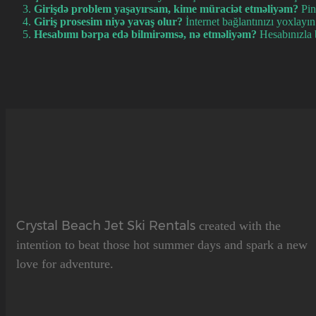
Girişdə problem yaşayırsam, kime müraciət etməliyəm?
Pin
Giriş prosesim niyə yavaş olur?
İnternet bağlantınızı yoxlayın
Hesabımı bərpa edə bilmirəmsə, nə etməliyəm?
Hesabınızla b
Crystal Beach Jet Ski Rentals
created with the
intention to beat those hot summer days and spark a new
love for adventure.