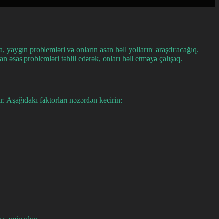
a, yaygın problemləri və onların asan həll yollarını araşdıracağıq.
an əsas problemləri təhlil edərək, onları həll etməyə çalışaq.
r. Aşağıdakı faktorları nəzərdən keçirin:
izə əmin olun.