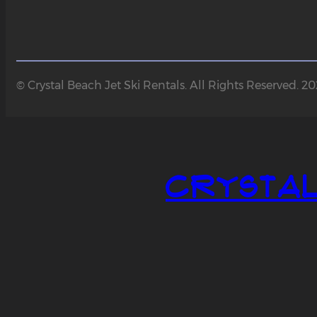
© Crystal Beach Jet Ski Rentals. All Rights Reserved. 2
Crystal