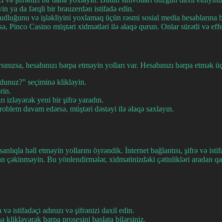
n ya da fərqli bir brauzerdən istifadə edin.
dluğunu və işləkliyini yoxlamaq üçün rəsmi sosial media hesablarına 
 Pinco Casino müştəri xidmətləri ilə əlaqə qurun. Onlar sürətli və effe
ınızsa, hesabınızı bərpa etməyin yolları var. Hesabınızı bərpa etmək üçü
tdunuz?” seçiminə klikləyin.
rin.
ı izləyərək yeni bir şifrə yaradın.
problem davam edərsə, müştəri dəstəyi ilə əlaqə saxlayın.
sanlıqla həll etməyin yollarını öyrəndik. İnternet bağlantısı, şifrə və is
qdan çəkinməyin. Bu yönlendirmələr, xidmətinizdəki çətinlikləri arada
və istifadəçi adınızı və şifrənizi daxil edin.
klikləyərək bərpa prosesini başlata bilərsiniz.