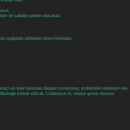
baxın.
ktiv bir şəkildə yardım edəcəklər.
n aşağıdakı addımları izləyə bilərsiniz:
tifadəçi adı kimi faktorları düzgün yoxlayaraq, problemləri minimize edə
n qaldırmağa kömək edəcək. Unutmayın ki, onlayn qumar dünyası