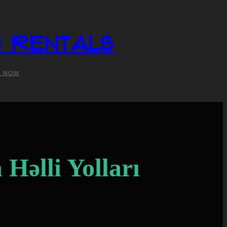
i Rentals
K NOW
Həlli Yolları