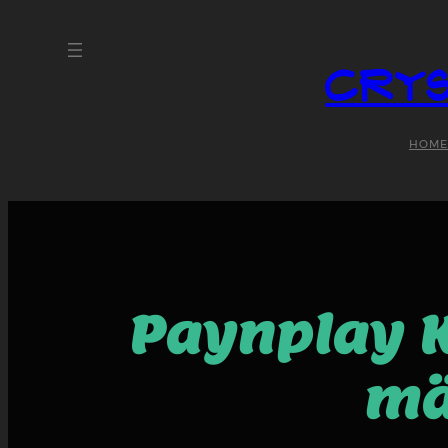
Crys
HOME
Paynplay K
mä