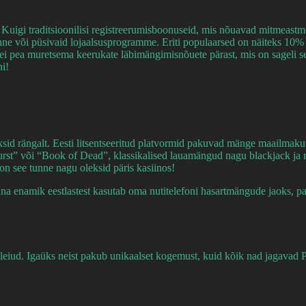
uigi traditsioonilisi registreerumisboonuseid, mis nõuavad mitmeastmeli
e või püsivaid lojaalsusprogramme. Eriti populaarsed on näiteks 10% c
ei pea muretsema keerukate läbimängimisnõuete pärast, mis on sageli seo
ni!
eksid rängalt. Eesti litsentseeritud platvormid pakuvad mänge maailma
” või “Book of Dead”, klassikalised lauamängud nagu blackjack ja rulet
on see tunne nagu oleksid päris kasiinos!
 enamik eestlastest kasutab oma nutitelefoni hasartmängude jaoks, pa
 leiud. Igaüks neist pakub unikaalset kogemust, kuid kõik nad jagavad 