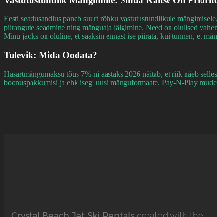
Vastutustundlik Mängimine: Sinua Kaitse On Priorite
Eesti seadusandlus paneb suurt rõhku vastutustundlikule mängimisele
piirangute seadmine ning mänguaja jälgimine. Need on olulised vahend
Minu jaoks on oluline, et saaksin ennast ise piirata, kui tunnen, et m
Tulevik: Mida Oodata?
Hasartmängumaksu tõus 7%-ni aastaks 2026 näitab, et riik näeb selles 
boonuspakkumisi ja ehk isegi uusi mänguformaate. Pay-N-Play mudel 
Crystal Beach Jet Ski Rentals
created with the