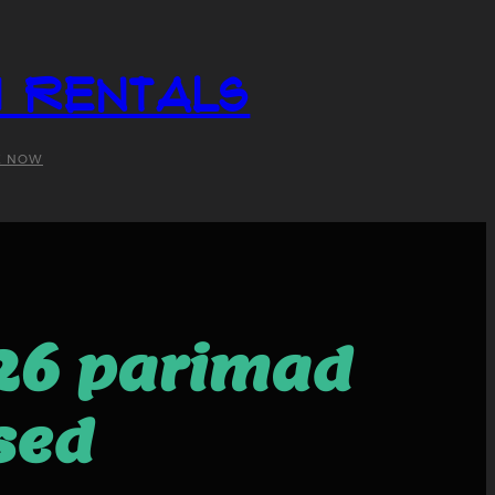
i Rentals
K NOW
026 parimad
sed