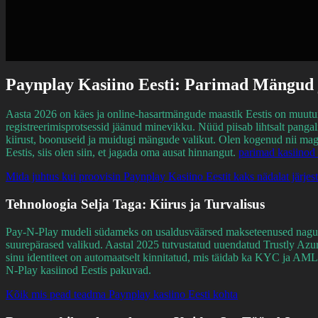
Paynplay Kasiino Eesti: Parimad Mängud 
Aasta 2026 on käes ja online-hasartmängude maastik Eestis on muutu
registreerimisprotsessid jäänud minevikku. Nüüd piisab lihtsalt panga
kiirust, boonuseid ja muidugi mängude valikut. Olen kogenud nii magu
Eestis, siis olen siin, et jagada oma ausat hinnangut.
parimad kasiinod 
Mida juhtus kui proovisin Paynplay Kasiino Eestit kaks nädalat järjest
Tehnoloogia Selja Taga: Kiirus ja Turvalisus
Pay-N-Play mudeli südameks on usaldusväärsed makseteenused nagu T
suurepärased valikud. Aastal 2025 tutvustatud uuendatud Trustly Azura
sinu identiteet on automaatselt kinnitatud, mis täidab ka KYC ja AM
N-Play kasiinod Eestis pakuvad.
Kõik mis pead teadma Paynplay kasiino Eesti kohta