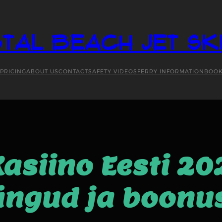
tal Beach Jet Sk
PRICING
ABOUT US
CONTACT
SAFETY VIDEOS
FERRY INFORMATION
BOO
asiino Eesti 2
ngud ja boonu