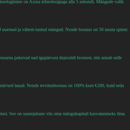
Sisselogimine on Azura tehnoloogiaga alla 5 sekundi. Mängude valik
õned uuemad ja vähem tuntud mängud. Nende boonus on 50 tasuta spinni
onusena pakuvad nad igapäevast deposiidi boonust, mis annab sulle
klusiivsed lauad. Nende tervitusboonus on 100% kuni €200, kuid seda
rutusi. See on suurepärane viis oma mängukapitali kasvatamiseks ilma