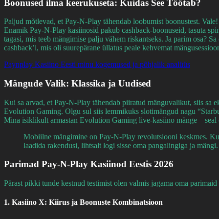
Boonused ilma keerukuseta: Kuidas See Töötab?
Paljud mõtlevad, et Pay-N-Play tähendab loobumist boonustest. Vale! K
Enamik Pay-N-Play kasiinosid pakub cashback-boonuseid, tasuta spinn
tagasi, mis teeb mängimise palju vähem riskantseks. Ja parim osa? Sa 
cashback’i, mis oli suurepärane üllatus peale kehvemat mängusessioo
Paynplay Kasiino Eesti minu kogemused ja põhjalik analüüs
Mängude Valik: Klassika ja Uudised
Kui sa arvad, et Pay-N-Play tähendab piiratud mänguvalikut, siis sa 
Evolution Gaming. Olgu sul siis lemmikuks slotimängud nagu “Starburst
Mina isiklikult armastan Evolution Gaming live-kasiino mänge – seal 
Mobiilne mängimine on Pay-N-Play revolutsiooni keskmes. Kuna
laadida rakendusi, lihtsalt logi sisse oma pangalingiga ja mängi.
Parimad Pay-N-Play Kasiinod Eestis 2026
Pärast pikki tunde kestnud testimist olen valmis jagama oma parimaid
1. Kasiino X: Kiirus ja Boonuste Kombinatsioon