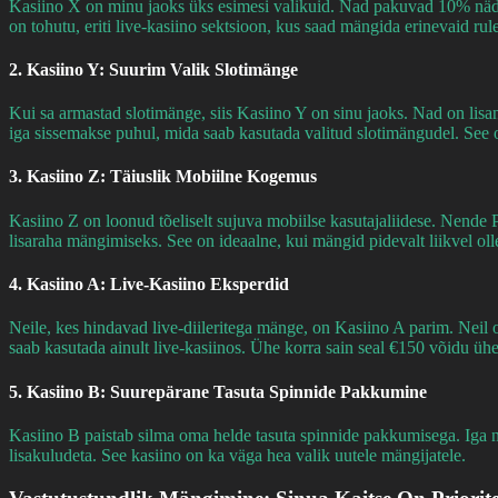
Kasiino X on minu jaoks üks esimesi valikuid. Nad pakuvad 10% nädal
on tohutu, eriti live-kasiino sektsioon, kus saad mängida erinevaid rule
2. Kasiino Y: Suurim Valik Slotimänge
Kui sa armastad slotimänge, siis Kasiino Y on sinu jaoks. Nad on li
iga sissemakse puhul, mida saab kasutada valitud slotimängudel. See
3. Kasiino Z: Täiuslik Mobiilne Kogemus
Kasiino Z on loonud tõeliselt sujuva mobiilse kasutajaliidese. Nend
lisaraha mängimiseks. See on ideaalne, kui mängid pidevalt liikvel oll
4. Kasiino A: Live-Kasiino Eksperdid
Neile, kes hindavad live-diileritega mänge, on Kasiino A parim. Neil
saab kasutada ainult live-kasiinos. Ühe korra sain seal €150 võidu üh
5. Kasiino B: Suurepärane Tasuta Spinnide Pakkumine
Kasiino B paistab silma oma helde tasuta spinnide pakkumisega. Iga n
lisakuludeta. See kasiino on ka väga hea valik uutele mängijatele.