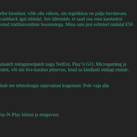
st kinnitust, võib olla vähem, siis tegelikkus on palju huvitavam.
ashback igal nädalal. See tähendab, et saad osa oma kaotustest
tud traditsiooniliste boonustega. Mina sain just eelmisel nädalal €50
kuulsatelt mängutootjatelt nagu NetEnt, Play’n GO, Microgaming ja
t, või siis live-kasiino põnevus, leiad sa kindlasti midagi endale.
kub see tehnoloogia sujuvaimat kogemust. Pole vaja alla
Pay-N-Play kiirust ja mugavust.