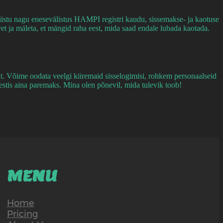
istu nagu enesevälistus HAMPI registri kaudu, sissemakse- ja kaotuse
t ja mäleta, et mängid raha eest, mida saad endale lubada kaotada.
ut. Võime oodata veelgi kiiremaid sisselogimisi, rohkem personaalseid
tis aina paremaks. Mina olen põnevil, mida tulevik toob!
MENU
Home
Pricing