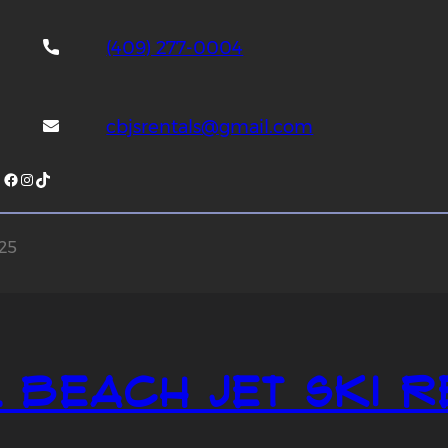
(409) 277-0004
cbjsrentals@gmail.com
Facebook
Instagram
TikTok
025
 Beach Jet Ski R