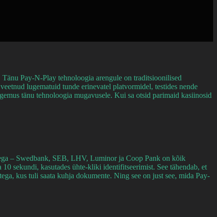
 Tänu Pay-N-Play tehnoloogia arengule on traditsioonilised
 veetnud lugematuid tunde erinevatel platvormidel, testides nende
ogemus tänu tehnoloogia mugavusele. Kui sa otsid parimaid kasiinosid
midega – Swedbank, SEB, LHV, Luminor ja Coop Pank on kõik
0 sekundi, kasutades ühte-kliki identifitseerimist. See tähendab, et
ga, kus tuli saata kuhja dokumente. Ning see on just see, mida Pay-