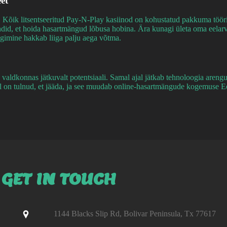
et
. Kõik litsentseeritud Pay-N-Play kasiinod on kohustatud pakkuma tööri
id, et hoida hasartmängud lõbusa hobina. Ära kunagi ületa oma eelarve
ängimine hakkab liiga palju aega võtma.
valdkonnas jätkuvalt potentsiaali. Samal ajal jätkab tehnoloogia areng
on tulnud, et jääda, ja see muudab online-hasartmängude kogemuse Ees
GET IN TOUCH
1144 Blacks Slip Rd, Bolivar Peninsula, Tx 77617