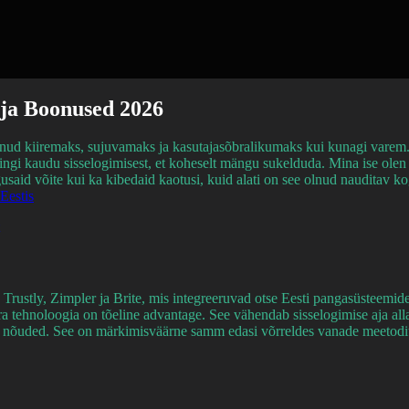
ja Boonused 2026
nud kiiremaks, sujuvamaks ja kasutajasõbralikumaks kui kunagi varem.
lingi kaudu sisselogimisest, et koheselt mängu sukelduda. Mina ise olen
said võite kui ka kibedaid kaotusi, kuid alati on see olnud nauditav k
Eestis
rustly, Zimpler ja Brite, mis integreeruvad otse Eesti pangasüstee
 tehnoloogia on tõeline advantage. See vähendab sisselogimise aja alla 1
L nõuded. See on märkimisväärne samm edasi võrreldes vanade meetodite