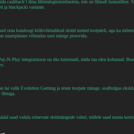
a cashback’i ilma läbimängimisnõueteta, mis on lihtsalt fantastiline. 
ti ja blackjacki variante.
sanud oma kataloogi kõikvõimalikud slotid tuntud tootjatelt, aga ka m
 on suurepärane võimalus uusi mänge proovida.
e Pay-N-Play integratsioon on üks kiiremaid, mida ma olen kohanud. Bo
es.
 on lai valik Evolution Gaming ja teiste tootjate mänge, sealhulgas eks
e õhtuga.
ädal saad valida erinevate slotimängude vahel, millele saad tasuta kee