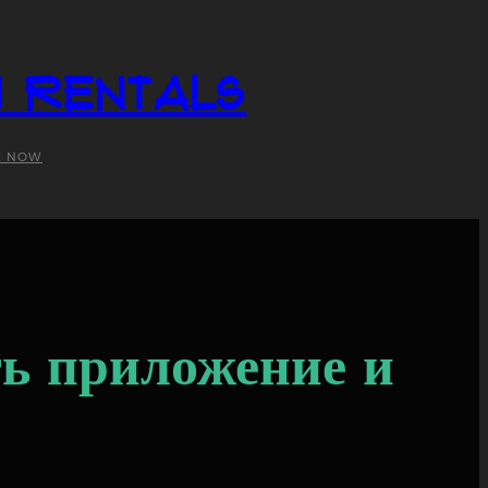
i Rentals
K NOW
ь приложение и