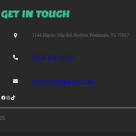
GET IN TOUCH
1144 Blacks Slip Rd, Bolivar Peninsula, Tx 77617
(409) 277-0004
cbjsrentals@gmail.com
Facebook
Instagram
TikTok
025