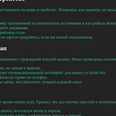
становить на ваше устройство. Установка, как правило, не вызы
новку приложений из неизвестных источников в настройках безоп
дуйте указаниям.
рабочем столе.
ли зарегистрируйтесь, если вы новый пользователь.
нап
авнению с браузерной версией казино. Ниже приведены основн
о, не заходя в браузер.
ает оптимизированный интерфейс для вашего устройства.
бонусах прямо на телефон.
 сайты, что обеспечит лучший игровой опыт.
т время начать игру. Процесс это достаточно простой и интуити
апись, используя логин и пароль.
ковские карты, электронные деньги и другие.