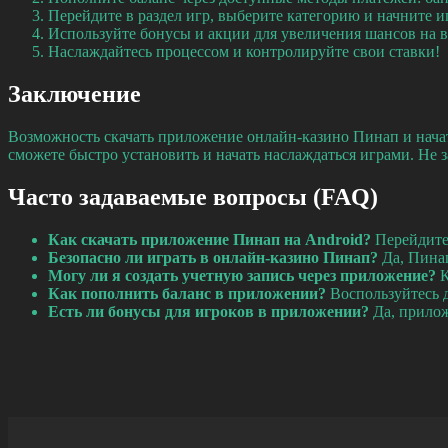
Перейдите в раздел игр, выберите категорию и начните 
Используйте бонусы и акции для увеличения шансов на
Наслаждайтесь процессом и контролируйте свои ставки!
Заключение
Возможность скачать приложение онлайн-казино Пинап и начат
сможете быстро установить и начать наслаждаться играми. Не з
Часто задаваемые вопросы (FAQ)
Как скачать приложение Пинап на Android?
Перейдите 
Безопасно ли играть в онлайн-казино Пинап?
Да, Пинап
Могу ли я создать учетную запись через приложение?
К
Как пополнить баланс в приложении?
Воспользуйтесь 
Есть ли бонусы для игроков в приложении?
Да, прилож