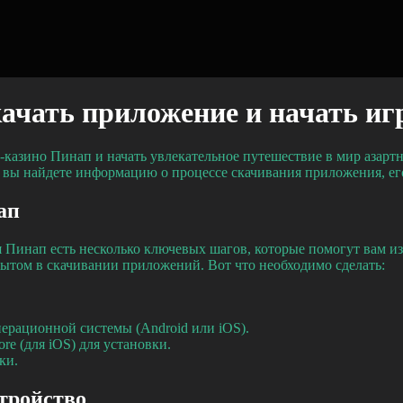
ачать приложение и начать иг
-казино Пинап и начать увлекательное путешествие в мир азарт
вы найдете информацию о процессе скачивания приложения, его
ап
я Пинап есть несколько ключевых шагов, которые помогут вам и
пытом в скачивании приложений. Вот что необходимо сделать:
ерационной системы (Android или iOS).
re (для iOS) для установки.
ки.
тройство