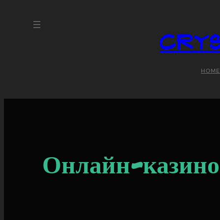
Crys
HOME
Онлайн-казино