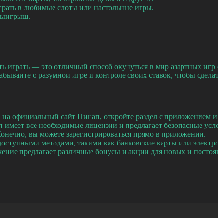
играть в любимые слоты или настольные игры.
 выигрыш.
ь играть — это отличный способ окунуться в мир азартных игр
абывайте о разумной игре и контроле своих ставок, чтобы сдела
на официальный сайт Пинап, откройте раздел с приложением и
 имеет все необходимые лицензии и предлагает безопасные усло
онечно, вы можете зарегистрироваться прямо в приложении.
доступными методами, такими как банковские карты или электр
ение предлагает различные бонусы и акции для новых и постоя