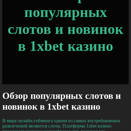
популярных
слотов и новинок
в 1xbet казино
Обзор популярных слотов и
новинок в 1xbet казино
В мире онлайн-гейминга одним из самых востребованных
развлечений являются слоты. Платформа 1xbet казино