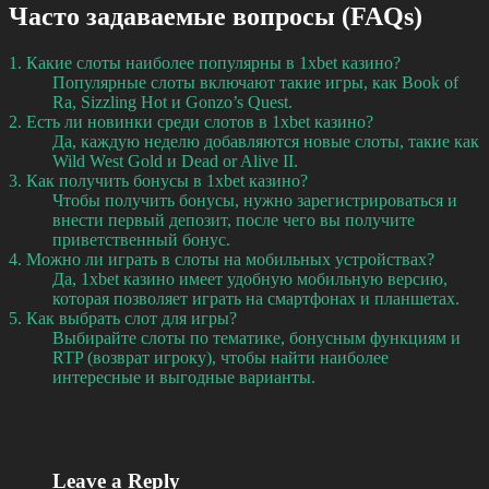
Часто задаваемые вопросы (FAQs)
1. Какие слоты наиболее популярны в 1xbet казино?
Популярные слоты включают такие игры, как Book of
Ra, Sizzling Hot и Gonzo’s Quest.
2. Есть ли новинки среди слотов в 1xbet казино?
Да, каждую неделю добавляются новые слоты, такие как
Wild West Gold и Dead or Alive II.
3. Как получить бонусы в 1xbet казино?
Чтобы получить бонусы, нужно зарегистрироваться и
внести первый депозит, после чего вы получите
приветственный бонус.
4. Можно ли играть в слоты на мобильных устройствах?
Да, 1xbet казино имеет удобную мобильную версию,
которая позволяет играть на смартфонах и планшетах.
5. Как выбрать слот для игры?
Выбирайте слоты по тематике, бонусным функциям и
RTP (возврат игроку), чтобы найти наиболее
интересные и выгодные варианты.
Leave a Reply