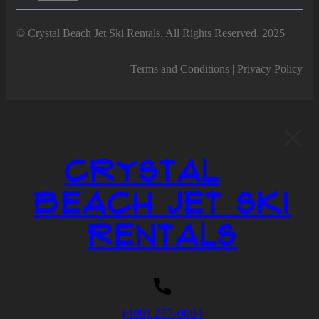
© Crystal Beach Jet Ski Rentals. All Rights Reserved. 2025
Terms and Conditions | Privacy Policy
Crystal
Beach Jet Ski
Rentals
(409) 277-0004