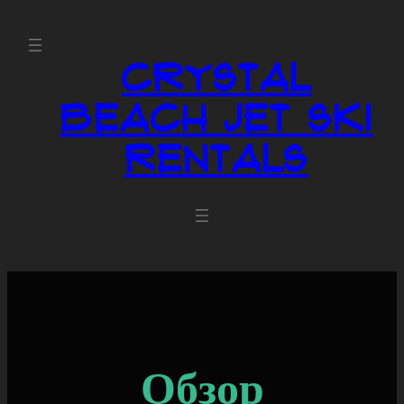
Crystal
Beach Jet Ski
Rentals
Обзор