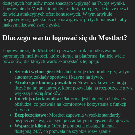
dostępnych bonusów może znacząco wpłynąć na Twoje wyniki.
Logowanie do Mostbet to nie tylko dostęp do gier, ale także drzwi
do wielu atrakcyjnych ofert bonusowych. W tym artykule
przyjrzymy się, jak skutecznie nawigować po tych bonusach, aby
maksymalizować swoje zyski.
Dlaczego warto logować się do Mostbet?
Logowanie się do Mostbet to pierwszy krok ku odkrywaniu
ogromnych możliwości, które oferuje ta platforma. Istnieje wiele
powodów, dla których warto skorzystać z tej opcji:
Szeroki wybór gier:
Mostbet oferuje różnorodne gry, w tym
automaty, zakłady sportowe i kasyna na żywo.
Atrakcyjne bonusy powitalne:
Nowi użytkownicy mogą
liczyć na hojne nagrody, które pozwalają na rozpoczęcie gry z
większą ilością środków.
Interfejs użytkownika:
Platforma jest intuicyjna i łatwa w
obsłudze, co pozwala na komfortowe korzystanie z funkcji
serwisu.
Bezpieczeństwo:
Mostbet zapewnia wysokie standardy
bezpieczeństwa, co czyni go zaufanym miejscem dla graczy.
Wsparcie klienta:
Oferuje pomocną obsługę klienta,
dostępną 24/7, co pozwala na szybkie rozwiązanie