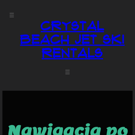
Crystal
Beach Jet Ski
Rentals
Nawigacja po