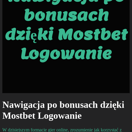
bonusach
dzięki Mostbet
Logowanie
Nawigacja po bonusach dzięki
Mostbet Logowanie
W dzisiejszym formacie gier online, zrozumienie jak korzystać z