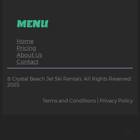
MENU
Home
Pricing
About Us
Contact
© Crystal Beach Jet Ski Rentals. All Rights Reserved.
2025
Terms and Conditions | Privacy Policy