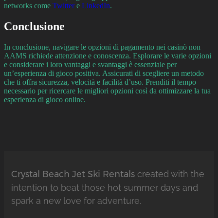
networks come
Twitter
e
LinkedIn
.
Conclusione
In conclusione, navigare le opzioni di pagamento nei casinò non
AAMS richiede attenzione e conoscenza. Esplorare le varie opzioni
e considerare i loro vantaggi e svantaggi è essenziale per
un’esperienza di gioco positiva. Assicurati di scegliere un metodo
che ti offra sicurezza, velocità e facilità d’uso. Prenditi il tempo
necessario per ricercare le migliori opzioni così da ottimizzare la tua
esperienza di gioco online.
Crystal Beach Jet Ski Rentals
created with the
intention to beat those hot summer days and
spark a new love for adventure.