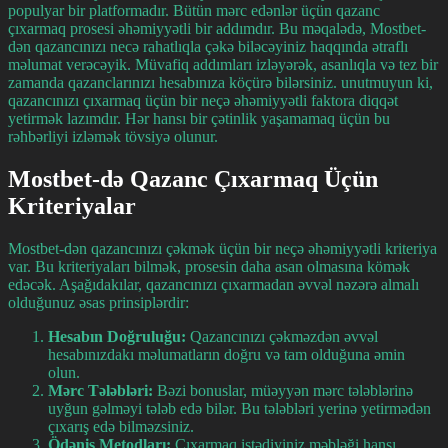
populyar bir platformadır. Bütün mərc edənlər üçün qazanc
çıxarmaq prosesi əhəmiyyətli bir addımdır. Bu məqalədə, Mostbet-
dən qazancınızı necə rahatlıqla çəkə biləcəyiniz haqqında ətraflı
məlumat verəcəyik. Müvafiq addımları izləyərək, asanlıqla və tez bir
zamanda qazanclarınızı hesabınıza köçürə bilərsiniz. unutmuyun ki,
qazancınızı çıxarmaq üçün bir neçə əhəmiyyətli faktora diqqət
yetirmək lazımdır. Hər hansı bir çətinlik yaşamamaq üçün bu
rəhbərliyi izləmək tövsiyə olunur.
Mostbet-də Qazanc Çıxarmaq Üçün
Kriteriyalar
Mostbet-dən qazancınızı çəkmək üçün bir neçə əhəmiyyətli kriteriya
var. Bu kriteriyaları bilmək, prosesin daha asan olmasına kömək
edəcək. Aşağıdakılar, qazancınızı çıxarmadan əvvəl nəzərə almalı
olduğunuz əsas prinsiplərdir:
Hesabın Doğruluğu:
Qazancınızı çəkməzdən əvvəl
hesabınızdakı məlumatların doğru və tam olduğuna əmin
olun.
Mərc Tələbləri:
Bəzi bonuslar, müəyyən mərc tələblərinə
uyğun gəlməyi tələb edə bilər. Bu tələbləri yerinə yetirmədən
çıxarış edə bilməzsiniz.
Ödəniş Metodları:
Çıxarmaq istədiyiniz məbləği hansı