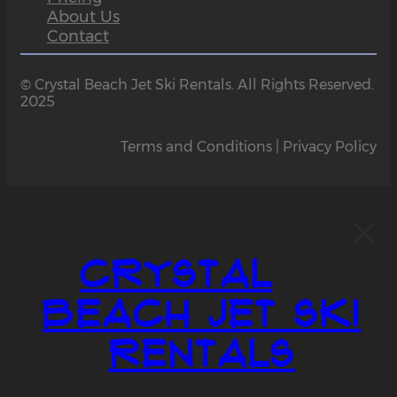
About Us
Contact
© Crystal Beach Jet Ski Rentals. All Rights Reserved.
2025
Terms and Conditions | Privacy Policy
Crystal
Beach Jet Ski
Rentals