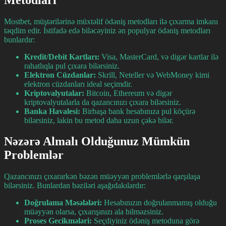
Mostbet, müştərilərinə müxtəlif ödəniş metodları ilə çıxarma imkanı
təqdim edir. İstifadə edə biləcəyiniz ən populyar ödəniş metodları
bunlardır:
Kredit/Debit Kartları:
Visa, MasterCard, və digər kartlar ilə
rahatlıqla pul çıxara bilərsiniz.
Elektron Cüzdanlar:
Skrill, Neteller və WebMoney kimi
elektron cüzdanları ideal seçimdir.
Kriptovalyutalar:
Bitcoin, Ethereum və digər
kriptovalyutalarla da qazancınızı çıxara bilərsiniz.
Banka Havalesi:
Birbaşa bank hesabınıza pul köçürə
bilərsiniz, lakin bu metod daha uzun çəkə bilər.
Nəzərə Almalı Olduğunuz Mümkün
Problemlər
Qazancınızı çıxararkən bəzən müəyyən problemlərlə qarşılaşa
bilərsiniz. Bunlardan bəziləri aşağıdakılardır:
Doğrulama Məsələləri:
Hesabınızın doğrulanmamış olduğu
müəyyən olarsa, çıxarışınızı ala bilməzsiniz.
Proses Gecikmələri:
Seçdiyiniz ödəniş metoduna görə