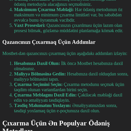
ödəniş metoduyla alacağınızı seçməlisiniz.
Maksimum Çıxarma Məbləği:
Hər ödəniş metodunun öz
maksimum və minimum çıxarma limitləri var, bu səbəbdən
əvvəlcə bunu öyrənmək vacibdir.
Vaxt Prosesləri:
Qazancınızın çıxarılması üçün lazım olan
prosesi bilmək, gözləmə müddətini planlamağa kömək edir.
Qazancınızı Çıxarmaq Üçün Addımlar
Mostbet-dən qazancınızı çıxarmaq üçün aşağıdakı addımları izləyin:
Hesabınıza Daxil Olun:
İlk öncə Mostbet hesabınıza daxil
olmalısınız.
Maliyyə Bölməsinə Gedin:
Hesabınıza daxil olduqdan sonra,
maliyyə bölməsini tapın.
Çıxarma Seçimini Seçin:
Çıxarma metodunu seçmək üçün
təqdim olunan variantlardan birini seçin.
Çıxarma Meblagını Daxil Edin:
Çəkiləcək məbləği daxil
edin və əməliyyatı təsdiqləyin.
Təsdiq Məlumatını Yoxlayın:
Əməliyyatınızdən sonra,
təsdiqi yoxlamaq üçün e-poçtunuza daxil olun.
Çıxarma Üçün Ən Populyar Ödəniş
Metodları