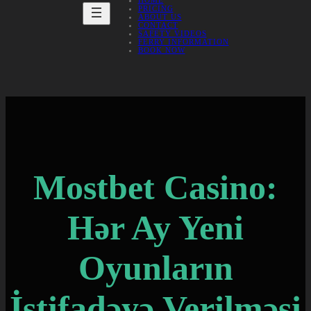
HOME
PRICING
ABOUT US
CONTACT
SAFETY VIDEOS
FERRY INFORMATION
BOOK NOW
Mostbet Casino:
Hər Ay Yeni
Oyunların
İstifadəyə Verilməsi