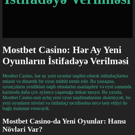
Mostbet Casino: Hər Ay Yeni
Oyunların İstifadəyə Verilməsi
Mostbet Casino, hər ay yeni oyunlar təqdim edərək istifadəçilərinə
müasir və dinamik bir oyun mühiti təmin edir. Bu yanaşma,
oyunçuların yenilikləri təqib etmələrini asanlaşdırır və eyni zamanda
kazinoda daha çox əyləncə yaşamağa imkan tanıyır. Bu yazıda,
Mostbet Casino-nun aylıq yeni oyun təqdimatlarının əhəmiyyəti, bu
yeni oyunların növləri və istifadəçi təcrübəsinə necə təsir etdiyi ilə
bağlı məlumat verəcəyik.
Mostbet Casino-da Yeni Oyunlar: Hansı
Növləri Var?