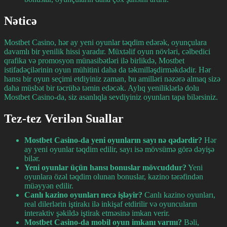
Nəticə
Mostbet Casino, hər ay yeni oyunlar təqdim edərək, oyunçulara
davamlı bir yenilik hissi yaradır. Müxtəlif oyun növləri, cəlbedici
qrafika və promosyon münasibətləri ilə birlikdə, Mostbet
istifadəçilərinin oyun mühitini daha da təkmilləşdirməkdədir. Hər
hansı bir oyun seçimi etdiyiniz zaman, bu amilləri nəzərə almaq sizə
daha müsbət bir təcrübə təmin edəcək. Aylıq yeniliklərlə dolu
Mostbet Casino-da, siz asanlıqla sevdiyiniz oyunları tapa bilərsiniz.
Tez-tez Verilən Suallar
Mostbet Casino-da yeni oyunların sayı nə qədərdir?
Hər
ay yeni oyunlar təqdim edilir, sayı isə mövsümə görə dəyişə
bilər.
Yeni oyunlar üçün hansı bonuslar mövcuddur?
Yeni
oyunlara özəl təqdim olunan bonuslar, kazino tərəfindən
müəyyən edilir.
Canlı kazino oyunları necə işləyir?
Canlı kazino oyunları,
real dilerlərin iştirakı ilə inkişaf etdirilir və oyuncuların
interaktiv şəkildə iştirak etməsinə imkan verir.
Mostbet Casino-da mobil oyun imkanı varmı?
Bəli,