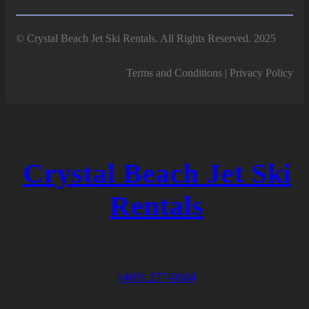
© Crystal Beach Jet Ski Rentals. All Rights Reserved. 2025
Terms and Conditions | Privacy Policy
Crystal Beach Jet Ski
Rentals
(409) 277-0004