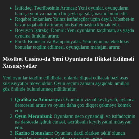
İstifadəçi Təcrübəsinin Artması: Yeni oyunlar, oyunçuların
həmişə yeni və maraqlı bir şeylə qarşılaşmasını təmin edir.
Rəqabət İmkanları: Yalnız istifadəçilər üçün deyil, Mostbet-in
bazar rəqabətini artıraraq inkişaf etməsinə kömək edir.
Böyüyən İştirakçı Dəmiri: Yeni oyunların təqdimatı, az yaşda
oynama ümidini artırır.
Farklı Bonuslar və Kampaniyalar: Yeni oyunlara eksklüziv
bonuslar təqdim edilməsi, oyunçuların marağını artırır.
Mostbet Casino-da Yeni Oyunlarda Dikkət Edilməli
Xüsusiyyətlər
Yeni oyunlar təqdim edildikdə, onlarda diqqət ediləcək bəzi əsas
xüsusiyyətlər mövcuddur. Oyun seçimi zamanı aşağıdakı amilləri
göz önündə bulundurmaq mühümdür:
Qrafika və Animasiya:
Oyunların vizual keyfiyyəti, əyləncə
dərəcəsini artırır və oyuna daha çox diqqət çəkməyə kömək
edir.
Oyun Mecanizmi:
Oyunların necə oynandığı və istifadəçinin
nə dərəcədə iştirak etməsi, təcrübənin keyfiyyətini müəyyən
edir.
Kazino Bonusları:
Oyunlara daxil olarkən təklif olunan
bonuslar, oyunçuların daha çox şansını artırır.