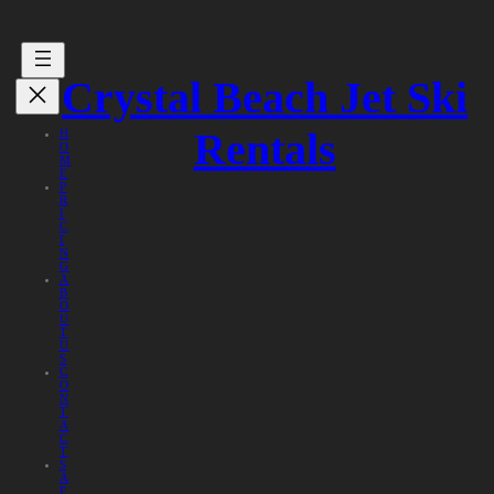
Crystal Beach Jet Ski
Rentals
H
O
M
E
P
R
I
C
I
N
G
A
B
O
U
T
U
S
C
O
N
T
A
C
T
S
A
F