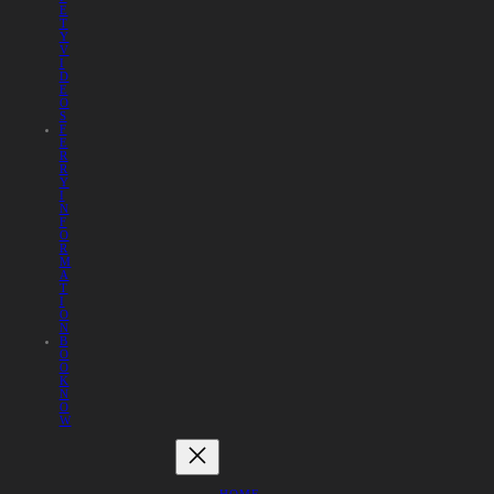
E
T
Y
V
I
D
E
O
S
F
E
R
R
Y
I
N
F
O
R
M
A
T
I
O
N
B
O
O
K
N
O
W