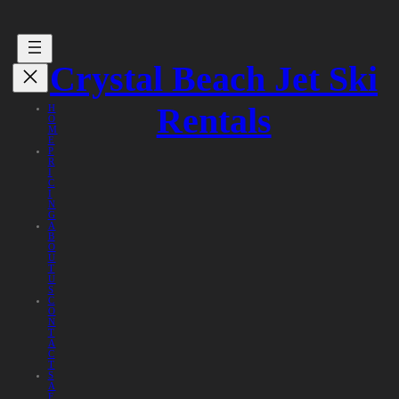
Crystal Beach Jet Ski
Rentals
H
O
M
E
P
R
I
C
I
N
G
A
B
O
U
T
U
S
C
O
N
T
A
C
T
S
A
F