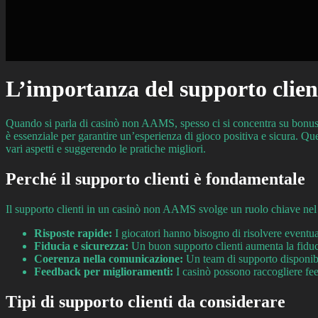
L’importanza del supporto clie
Quando si parla di casinò non AAMS, spesso ci si concentra su bonus, 
è essenziale per garantire un’esperienza di gioco positiva e sicura. Q
vari aspetti e suggerendo le pratiche migliori.
Perché il supporto clienti è fondamentale
Il supporto clienti in un casinò non AAMS svolge un ruolo chiave nel s
Risposte rapide:
I giocatori hanno bisogno di risolvere eventuali
Fiducia e sicurezza:
Un buon supporto clienti aumenta la fiducia
Coerenza nella comunicazione:
Un team di supporto disponibil
Feedback per miglioramenti:
I casinò possono raccogliere feed
Tipi di supporto clienti da considerare