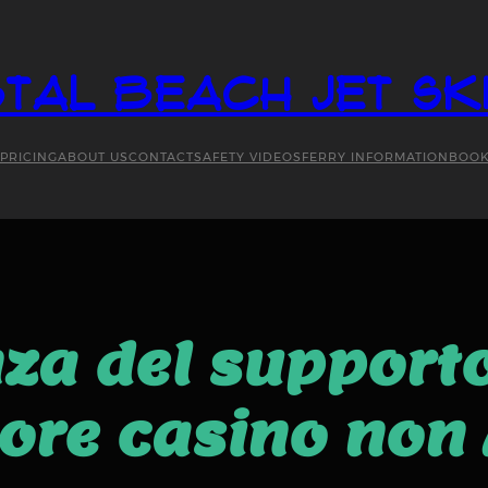
tal Beach Jet Sk
PRICING
ABOUT US
CONTACT
SAFETY VIDEOS
FERRY INFORMATION
BOO
za del supporto 
iore casino non