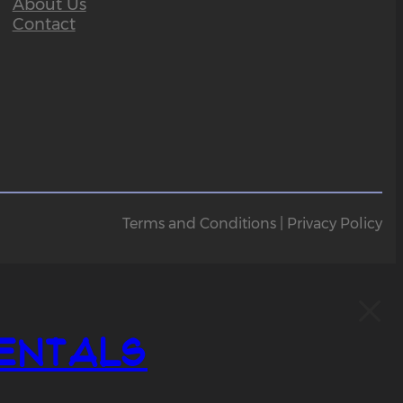
About Us
Contact
Terms and Conditions | Privacy Policy
entals