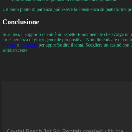
Un buon punto di partenza può essere la consulenza su piattaforme p
Conclusione
In sintesi, il supporto clienti è un aspetto fondamentale che svolge un
un’esperienza di gioco generale più positiva. Non dimenticare di contro
Twitter
o
LinkedIn
per approfondire il tema. Scegliere un casinò con u
soddisfacente.
Crystal Beach Jet Ski Rentals
created with the