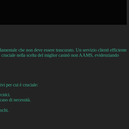
mentale che non deve essere trascurato. Un servizio clienti efficiente
nto cruciale nella scelta del miglior casinò non AAMS, evidenziando
vi per cui è cruciale:
cnici.
caso di necessità.
ochi.