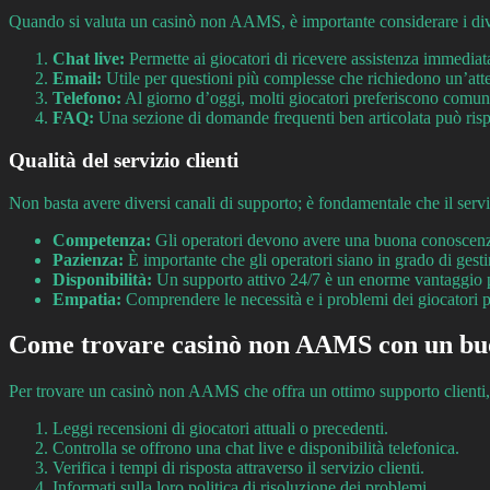
Quando si valuta un casinò non AAMS, è importante considerare i diver
Chat live:
Permette ai giocatori di ricevere assistenza immediat
Email:
Utile per questioni più complesse che richiedono un’atte
Telefono:
Al giorno d’oggi, molti giocatori preferiscono comuni
FAQ:
Una sezione di domande frequenti ben articolata può risp
Qualità del servizio clienti
Non basta avere diversi canali di supporto; è fondamentale che il serviz
Competenza:
Gli operatori devono avere una buona conoscenza 
Pazienza:
È importante che gli operatori siano in grado di gest
Disponibilità:
Un supporto attivo 24/7 è un enorme vantaggio pe
Empatia:
Comprendere le necessità e i problemi dei giocatori pu
Come trovare casinò non AAMS con un buo
Per trovare un casinò non AAMS che offra un ottimo supporto clienti, 
Leggi recensioni di giocatori attuali o precedenti.
Controlla se offrono una chat live e disponibilità telefonica.
Verifica i tempi di risposta attraverso il servizio clienti.
Informati sulla loro politica di risoluzione dei problemi.