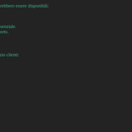
rebbero essere disponibili:
senziale.
orto.
io clienti: