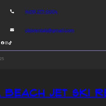
(409) 277-0004
cbjsrentals@gmail.com
Facebook
Instagram
TikTok
025
 Beach Jet Ski R