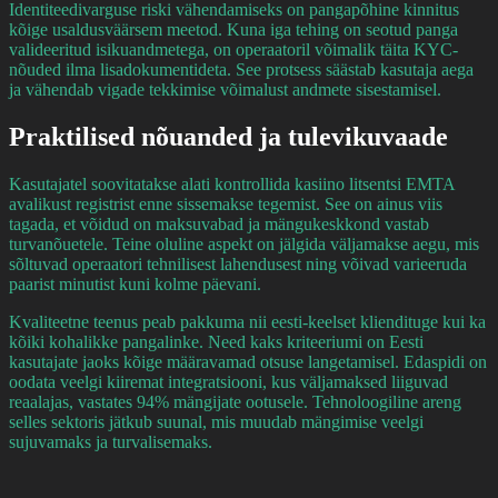
Identiteedivarguse riski vähendamiseks on pangapõhine kinnitus
kõige usaldusväärsem meetod. Kuna iga tehing on seotud panga
valideeritud isikuandmetega, on operaatoril võimalik täita KYC-
nõuded ilma lisadokumentideta. See protsess säästab kasutaja aega
ja vähendab vigade tekkimise võimalust andmete sisestamisel.
Praktilised nõuanded ja tulevikuvaade
Kasutajatel soovitatakse alati kontrollida kasiino litsentsi EMTA
avalikust registrist enne sissemakse tegemist. See on ainus viis
tagada, et võidud on maksuvabad ja mängukeskkond vastab
turvanõuetele. Teine oluline aspekt on jälgida väljamakse aegu, mis
sõltuvad operaatori tehnilisest lahendusest ning võivad varieeruda
paarist minutist kuni kolme päevani.
Kvaliteetne teenus peab pakkuma nii eesti-keelset kliendituge kui ka
kõiki kohalikke pangalinke. Need kaks kriteeriumi on Eesti
kasutajate jaoks kõige määravamad otsuse langetamisel. Edaspidi on
oodata veelgi kiiremat integratsiooni, kus väljamaksed liiguvad
reaalajas, vastates 94% mängijate ootusele. Tehnoloogiline areng
selles sektoris jätkub suunal, mis muudab mängimise veelgi
sujuvamaks ja turvalisemaks.