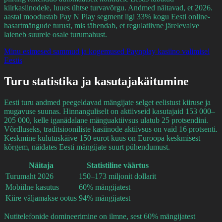
kiirkasiinodele, luues ühtse turvavõrgu. Andmed näitavad, et 2026.
aastal moodustab Pay N Play segment ligi 33% kogu Eesti online-
hasartmängude turust, mis tähendab, et regulatiivne järelevalve
laieneb suurele osale turumahust.
Minu esimesed sammud ja kogemused Paynplay kasiino valimisel
Eestis
Turu statistika ja kasutajakäitumine
Eesti turu andmed peegeldavad mängijate selget eelistust kiiruse ja
mugavuse suunas. Hinnanguliselt on aktiivseid kasutajaid 153 000–
205 000, kelle iganädalane mänguaktiivsus ulatub 25 protsendini.
Võrdluseks, traditsiooniliste kasiinode aktiivsus on vaid 16 protsenti.
Keskmine kulutuskäive 150 eurot kuus on Euroopa keskmisest
kõrgem, näidates Eesti mängijate suurt pühendumust.
Näitaja
Statistiline väärtus
Turumaht 2026
150–173 miljonit dollarit
Mobiilne kasutus
60% mängijatest
Kiire väljamakse ootus
94% mängijatest
Nutitelefonide domineerimine on ilmne, sest 60% mängijatest