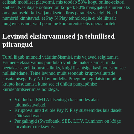
eelistab mobiilset platvormi, mis toodab 58% kogu online-sektori
käibest. Kasutajate ootused on kõrged: 80% mängijatest suurendaks
oma panuseid, kui väljamaksete kiirus paraneks veelgi. Need
numbrid kinnitavad, et Pay N Play tehnoloogia ei ole lihtsalt
mugavuslisand, vaid peamine konkurentsieelis operaatoritele.
Levinud eksiarvamused ja tehnilised
piirangud
Turul liigub mitmeid vääritimõistmisi, mis vajavad selgitamist.
Esimene eksiarvamus puudutab võitude maksustamist, mida
peetakse sageli kohustuslikuks, kuigi litsentsiga kasiinodes on see
nullilähedane. Teine levinud müüt seondub krüptovaluutade
kasutamisega Pay N Play mudelis. Praegune regulatsioon piirab
krüpto kasutamist, kuna see ei ühildu pangapõhise
kiiridentifitseerimise nõudega.
Võidud on EMTA litsentsiga kasiinodes alati
tulumaksuvabad.
Krüptovaluutad ei ole Pay N Play süsteemides laialdaselt
kättesaadavad.
Pangalingid (Swedbank, SEB, LHV, Luminor) on kõige
turvalisem makseviis.