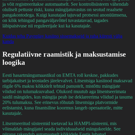
ja võit registreeritakse automaatselt. See kontrollsüsteem vähendab
oluliselt pettuste riski, kuna mängijatuvastus on seotud reaalsete
pangakontodega. Kuigi kasutajad tajuvad protsessi anonüümsena,
on kõik tehingud pangaväljavõttel tuvastatavad, tagades
läbipaistvuse nii reguleerijale kui ka kasutajale.
Kuidas teha Paynplay kasiino sissemakseid ja raha kiiresti välja
kanda
Regulatiivne raamistik ja maksustamise
loogika
Eesti hasartmängumaastikul on EMTA roll keskne, pakkudes
tarbijakaitset ja teostades järelevalvet. Litsentsiga kasiinod maksavad
riigile 6% maksu kõikidelt tehtud panustelt, mistõttu mängijate
võidud on tulumaksuvabad. Olukord muutub aga litsentseerimata
saidil mängides, kus mängija peab ise deklareerima võidud ja tasuma
20% tulumaksu. See erinevus rõhutab litsentsiga platvormide
eelistamist, kuna finantsiline koormus langeb operaatorile, mitte
kasutajale.
Litsentseeritud süsteemid toetavad ka HAMPI-süsteemi, mis
võimaldab mängijatel seada individuaalseid mängukeelde. See
piirang rakendub automaatselt kõikidele Eestis lubatud