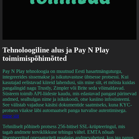
Tehnoloogiline alus ja Pay N Play
toimimispõhimõtted
Pay N Play tehnoloogia on muutnud Eesti hasartmänguturgu,
integreerides sissemakse ja isikutuvastuse ühtsesse protsessi. Kui
kasutajad eelistavad kiireid lahendusi, siis mine siit, et mõista kuidas
pangalingid nagu Trustly, Zimpler või Brite seda võimaldavad.
Süsteem toimib API-liideste kaudu, mis edastavad pangast pärinevad
andmed, sealhulgas nime ja isikukoodi, otse kasiino infosüsteemi.
See välistab vajaduse käsitsi dokumentide saatmiseks, kuna KYC-
protsess viiakse läbi automaatselt panga turvalise autentimisega.
mine siit
Tehniliselt põhineb protsess 256-bitisel SSL-krüpteeringul, mis
tagab andmete terviklikkuse tehingu vältel. EMTA nõuab
litsentseeritud operaatoritelt reaalajas andmevahetust, kus iga panus