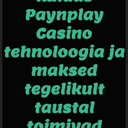
Paynplay
Casino
tehnoloogia ja
maksed
tegelikult
taustal
toimivad