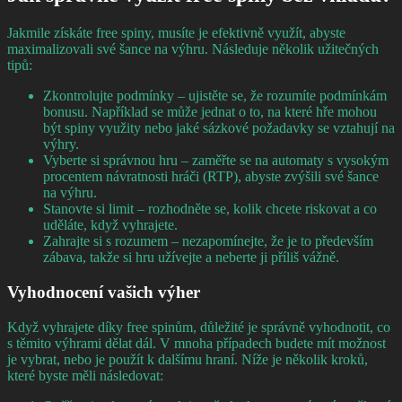
Jakmile získáte free spiny, musíte je efektivně využít, abyste
maximalizovali své šance na výhru. Následuje několik užitečných
tipů:
Zkontrolujte podmínky – ujistěte se, že rozumíte podmínkám
bonusu. Například se může jednat o to, na které hře mohou
být spiny využity nebo jaké sázkové požadavky se vztahují na
výhry.
Vyberte si správnou hru – zaměřte se na automaty s vysokým
procentem návratnosti hráči (RTP), abyste zvýšili své šance
na výhru.
Stanovte si limit – rozhodněte se, kolik chcete riskovat a co
uděláte, když vyhrajete.
Zahrajte si s rozumem – nezapomínejte, že je to především
zábava, takže si hru užívejte a neberte ji příliš vážně.
Vyhodnocení vašich výher
Když vyhrajete díky free spinům, důležité je správně vyhodnotit, co
s těmito výhrami dělat dál. V mnoha případech budete mít možnost
je vybrat, nebo je použít k dalšímu hraní. Níže je několik kroků,
které byste měli následovat: