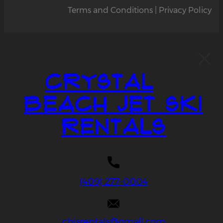
Terms and Conditions | Privacy Policy
Crystal
Beach Jet Ski
Rentals
(409) 277-0004
cbjsrentals@gmail.com