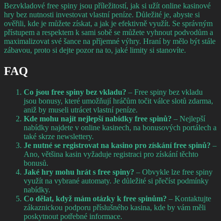
Bezvkladové free spiny jsou příležitostí, jak si užít online kasinové
hry bez nutnosti investovat vlastní peníze. Důležité je, abyste si
ověřili, kde je můžete získat, a jak je efektivně využít. Se správným
přístupem a respektem k sami sobě se můžete vyhnout podvodům a
maximalizovat své šance na příjemné výhry. Hraní by mělo být stále
zábavou, proto si dejte pozor na to, jaké limity si stanovíte.
FAQ
Co jsou free spiny bez vkladu?
– Free spiny bez vkladu
jsou bonusy, které umožňují hráčům točit válce slotů zdarma,
aniž by museli utrácet vlastní peníze.
Kde mohu najít nejlepší nabídky free spinů?
– Nejlepší
nabídky najdete v online kasinech, na bonusových portálech a
také skrze newslettery.
Je nutné se registrovat na kasino pro získání free spinů?
–
Ano, většina kasin vyžaduje registraci pro získání těchto
bonusů.
Jaké hry mohu hrát s free spiny?
– Obvykle lze free spiny
využít na vybrané automaty. Je důležité si přečíst podmínky
nabídky.
Co dělat, když mám otázky k free spinům?
– Kontaktujte
zákaznickou podporu příslušného kasina, kde by vám měli
poskytnout potřebné informace.