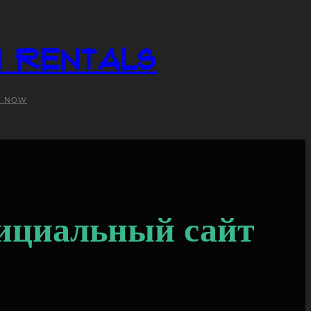
i Rentals
K NOW
ициальный сайт