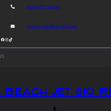
(409) 277-0004
cbjsrentals@gmail.com
Facebook
Instagram
TikTok
025
 Beach Jet Ski R