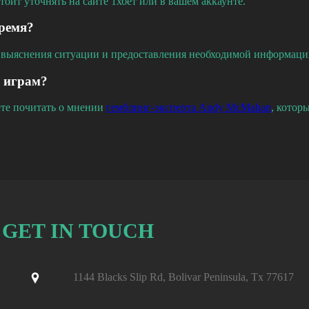
оит уточнять на сайте 1хбет или в вашем аккаунте.
время?
ля выяснения ситуации и предоставления необходимой информаци
м играм?
ете почитать о мнении
гемблинг-эксперта Andy McMahan
, котор
GET IN TOUCH
1144 Blacks Slip Rd, Bolivar Peninsula, Tx 77617