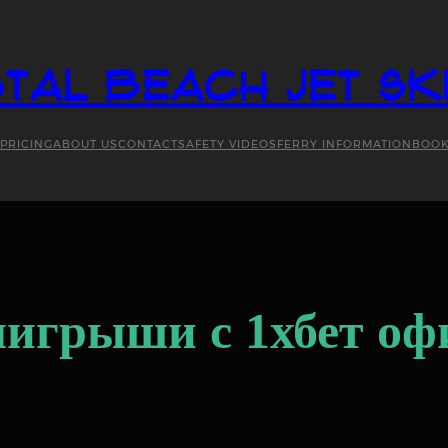
tal Beach Jet Sk
PRICING
ABOUT US
CONTACT
SAFETY VIDEOS
FERRY INFORMATION
BOO
ыигрыши с 1хбет оф