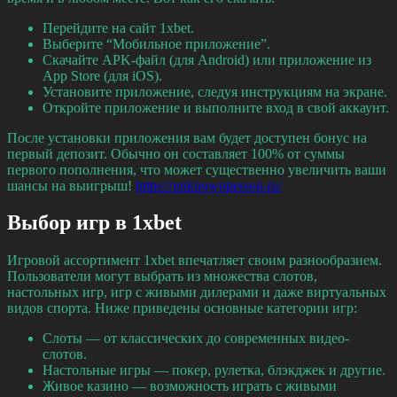
Перейдите на сайт 1xbet.
Выберите “Мобильное приложение”.
Скачайте APK-файл (для Android) или приложение из
App Store (для iOS).
Установите приложение, следуя инструкциям на экране.
Откройте приложение и выполните вход в свой аккаунт.
После установки приложения вам будет доступен бонус на
первый депозит. Обычно он составляет 100% от суммы
первого пополнения, что может существенно увеличить ваши
шансы на выигрыш!
https://unknownperson.ru/
Выбор игр в 1xbet
Игровой ассортимент 1xbet впечатляет своим разнообразием.
Пользователи могут выбрать из множества слотов,
настольных игр, игр с живыми дилерами и даже виртуальных
видов спорта. Ниже приведены основные категории игр:
Слоты — от классических до современных видео-
слотов.
Настольные игры — покер, рулетка, блэкджек и другие.
Живое казино — возможность играть с живыми