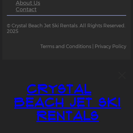
About Us
Contact
© Crystal Beach Jet Ski Rentals. All Rights Reserved.
2025
Terms and Conditions | Privacy Policy
Crystal
Beach Jet Ski
Rentals