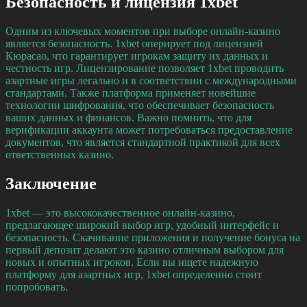
Безопасность и лицензия 1xbet
Одним из ключевых моментов при выборе онлайн-казино
является безопасность. 1xbet оперирует под лицензией
Кюрасао, что гарантирует игрокам защиту их данных и
честность игр. Лицензирование позволяет 1xbet проводить
азартные игры легально и в соответствии с международными
стандартами. Также платформа применяет новейшие
технологии шифрования, что обеспечивает безопасность
ваших данных и финансов. Важно помнить, что для
верификации аккаунта может потребоваться предоставление
документов, что является стандартной практикой для всех
ответственных казино.
Заключение
1xbet — это высококачественное онлайн-казино,
предлагающее широкий выбор игр, удобный интерфейс и
безопасность. Скачивание приложения и получение бонуса на
первый депозит делают это казино отличным выбором для
новых и опытных игроков. Если вы ищете надежную
платформу для азартных игр, 1xbet определенно стоит
попробовать.