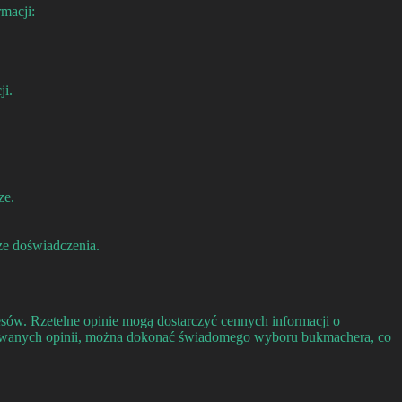
macji:
ji.
ze.
cze doświadczenia.
esów. Rzetelne opinie mogą dostarczyć cennych informacji o
likowanych opinii, można dokonać świadomego wyboru bukmachera, co