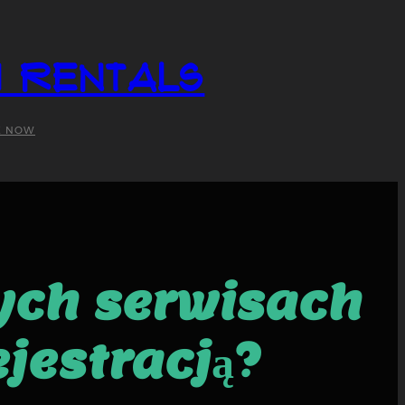
i Rentals
K NOW
nych serwisach
jestracją?