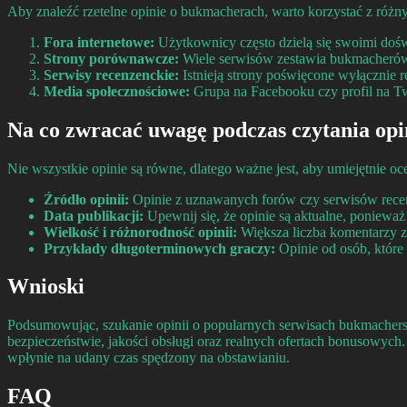
Aby znaleźć rzetelne opinie o bukmacherach, warto korzystać z różny
Fora internetowe:
Użytkownicy często dzielą się swoimi doś
Strony porównawcze:
Wiele serwisów zestawia bukmacherów, 
Serwisy recenzenckie:
Istnieją strony poświęcone wyłącznie r
Media społecznościowe:
Grupa na Facebooku czy profil na Tw
Na co zwracać uwagę podczas czytania opi
Nie wszystkie opinie są równe, dlatego ważne jest, aby umiejętnie oc
Źródło opinii:
Opinie z uznawanych forów czy serwisów recen
Data publikacji:
Upewnij się, że opinie są aktualne, poniewa
Wielkość i różnorodność opinii:
Większa liczba komentarzy z
Przykłady długoterminowych graczy:
Opinie od osób, które 
Wnioski
Podsumowując, szukanie opinii o popularnych serwisach bukmacherski
bezpieczeństwie, jakości obsługi oraz realnych ofertach bonusowyc
wpłynie na udany czas spędzony na obstawianiu.
FAQ