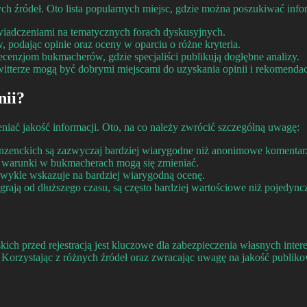
ch źródeł. Oto lista popularnych miejsc, gdzie można poszukiwać infor
wiadczeniami na tematycznych forach dyskusyjnych.
podając opinie oraz oceny w oparciu o różne kryteria.
ecenzjom bukmacherów, gdzie specjaliści publikują dogłębne analizy.
itterze mogą być dobrymi miejscami do uzyskania opinii i rekomendac
nii?
eniać jakość informacji. Oto, na co należy zwrócić szczególną uwagę:
zenckich są zazwyczaj bardziej wiarygodne niż anonimowe komentar
ż warunki w bukmacherach mogą się zmieniać.
wykle wskazuje na bardziej wiarygodną ocenę.
grają od dłuższego czasu, są często bardziej wartościowe niż pojedyn
ch przed rejestracją jest kluczowe dla zabezpieczenia własnych inter
h. Korzystając z różnych źródeł oraz zwracając uwagę na jakość pub