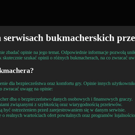
h serwisach bukmacherskich prze
nie zbadać opinie na jego temat. Odpowiednie informacje pozwolą uni
 skutecznie szukać opinii o różnych bukmacherach, na co zwracać uwag
ukmachera?
 dla bezpieczeństwa oraz komfortu gry. Opinie innych użytkowników 
o zwracać uwagę na opinie:
cher dba o bezpieczeństwo danych osobowych i finansowych graczy.
niami związanymi z szybkością oraz wiarygodnością przelewów.
 być ostrzeżeniem przed zarejestrowaniem się w danym serwisie.
 o realnych wartościach ofert powitalnych oraz programów lojalności