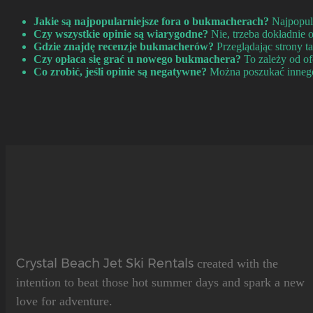
Jakie są najpopularniejsze fora o bukmacherach?
Najpopula
Czy wszystkie opinie są wiarygodne?
Nie, trzeba dokładnie oc
Gdzie znajdę recenzje bukmacherów?
Przeglądając strony t
Czy opłaca się grać u nowego bukmachera?
To zależy od of
Co zrobić, jeśli opinie są negatywne?
Można poszukać innego 
Crystal Beach Jet Ski Rentals
created with the
intention to beat those hot summer days and spark a new
love for adventure.