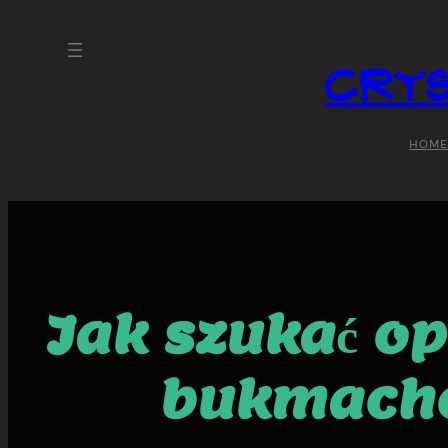
Crys
HOME
Jak szukać op
bukmacher