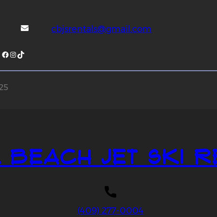
cbjsrentals@gmail.com
Facebook
Instagram
TikTok
025
 Beach Jet Ski R
(409) 277-0004