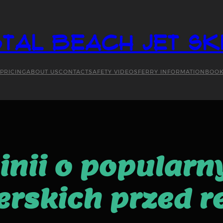
tal Beach Jet Sk
PRICING
ABOUT US
CONTACT
SAFETY VIDEOS
FERRY INFORMATION
BOO
inii o popular
skich przed re