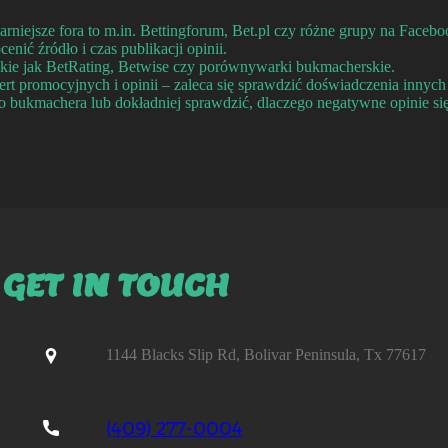
rniejsze fora to m.in. Bettingforum, Bet.pl czy różne grupy na Faceb
enić źródło i czas publikacji opinii.
akie jak BetRating, Betwise czy porównywarki bukmacherskie.
ert promocyjnych i opinii – zaleca się sprawdzić doświadczenia innych
bukmachera lub dokładniej sprawdzić, dlaczego negatywne opinie się
GET IN TOUCH
1144 Blacks Slip Rd, Bolivar Peninsula, Tx 77617
(409) 277-0004