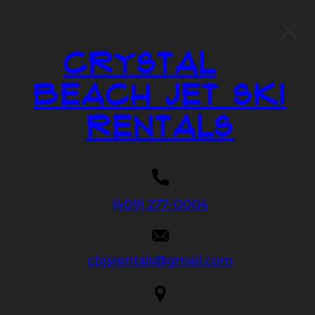
Crystal
Beach Jet Ski
Rentals
(409) 277-0004
cbjsrentals@gmail.com