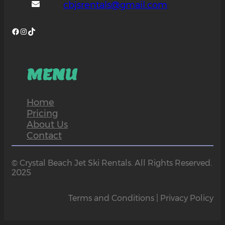
cbjsrentals@gmail.com
Facebook
Instagram
TikTok
MENU
Home
Pricing
About Us
Contact
© Crystal Beach Jet Ski Rentals. All Rights Reserved.
2025
Terms and Conditions | Privacy Policy