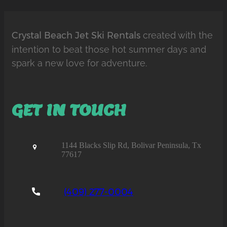
Crystal Beach Jet Ski Rentals
created with the
intention to beat those hot summer days and
spark a new love for adventure.
GET IN TOUCH
1144 Blacks Slip Rd, Bolivar Peninsula, Tx
77617
(409) 277-0004