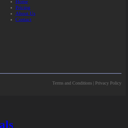
Home
Pricing
About Us
Contact
Terms and Conditions | Privacy Policy
als