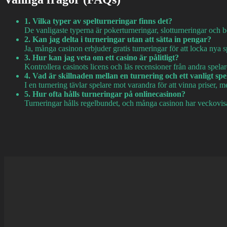
1. Vilka typer av spelturneringar finns det?
De vanligaste typerna är pokerturneringar, slotturneringar och b
2. Kan jag delta i turneringar utan att sätta in pengar?
Ja, många casinon erbjuder gratis turneringar för att locka nya s
3. Hur kan jag veta om ett casino är pålitligt?
Kontrollera casinots licens och läs recensioner från andra spelar
4. Vad är skillnaden mellan en turnering och ett vanligt spe
I en turnering tävlar spelare mot varandra för att vinna priser, 
5. Hur ofta hålls turneringar på onlinecasinon?
Turneringar hålls regelbundet, och många casinon har veckovis