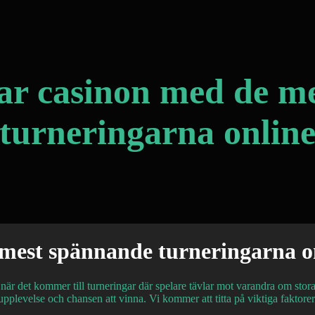
ar casinon med de m
turneringarna onlin
mest spännande turneringarna o
när det kommer till turneringar där spelare tävlar mot varandra om stora
levelse och chansen att vinna. Vi kommer att titta på viktiga faktorer at