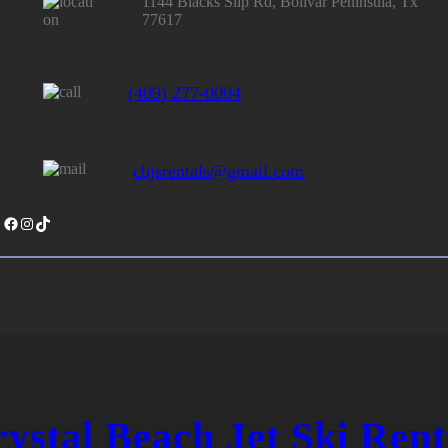
1144 Blacks Slip Rd, Bolivar Peninsula, Tx
77617
(409) 277-0004
cbjsrentals@gmail.com
Facebook
Instagram
TikTok
ystal Beach Jet Ski Rent