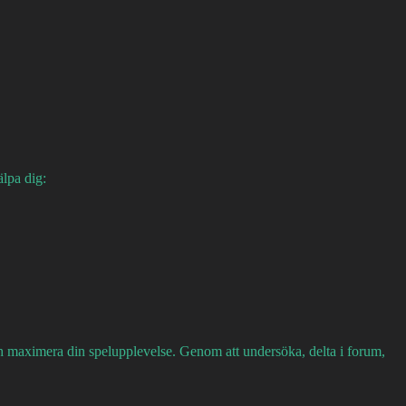
älpa dig:
ch maximera din spelupplevelse. Genom att undersöka, delta i forum,