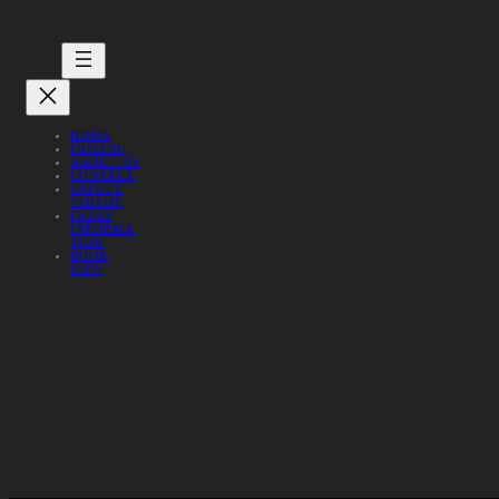
HOME
PRICING
ABOUT US
CONTACT
SAFETY
VIDEOS
FERRY
INFORMA
TION
BOOK
NOW