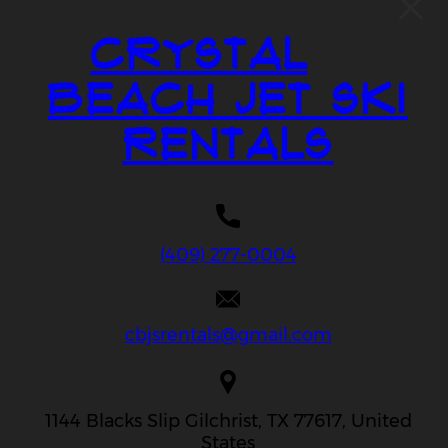
Crystal
Beach Jet Ski
Rentals
(409) 277-0004
cbjsrentals@gmail.com
1144 Blacks Slip Gilchrist, TX 77617, United
States