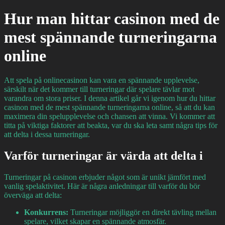
Hur man hittar casinon med de
mest spännande turneringarna
online
Att spela på onlinecasinon kan vara en spännande upplevelse,
särskilt när det kommer till turneringar där spelare tävlar mot
varandra om stora priser. I denna artikel går vi igenom hur du hittar
casinon med de mest spännande turneringarna online, så att du kan
maximera din spelupplevelse och chansen att vinna. Vi kommer att
titta på viktiga faktorer att beakta, var du ska leta samt några tips för
att delta i dessa turneringar.
Varför turneringar är värda att delta i
Turneringar på casinon erbjuder något som är unikt jämfört med
vanlig spelaktivitet. Här är några anledningar till varför du bör
överväga att delta:
Konkurrens:
Turneringar möjliggör en direkt tävling mellan
spelare, vilket skapar en spännande atmosfär.