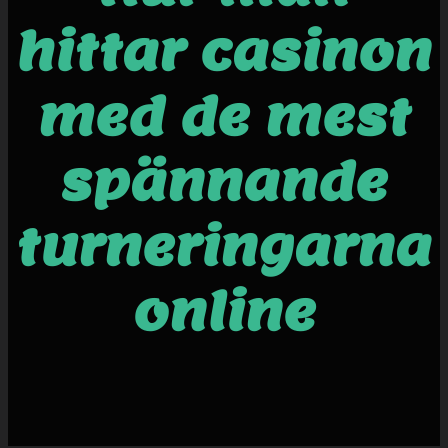
hittar casinon
med de mest
spännande
turneringarna
online