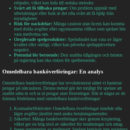
erbjuder, vilket kan leda till oetiska metoder.
Svårt att få tillbaka pengar:
Om problem uppstår med
utbetalningar eller fusk är det ofta svårt att få hjälp från
myndigheter.
Risk för nackdelar:
Många casinon utan licens kan komma
med dolda avgifter eller ogynnsamma villkor som spelare bör
vara medvetna om.
Oreglerade spelprodukter:
Spelutbudet kan vara av lägre
kvalitet eller oärligt, vilket kan påverka spelupplevelsen
negativt.
Potential för beroende:
Den snabba tillgången och bristen
på reglering kan öka risken för spelberoende.
Omedelbara banköverföringar: En analys
Omedelbara banköverföringar har revolutionerat sättet vi hanterar
pengar på nätcasinon. Denna metod gör det möjligt för spelare att
snabbt sätta in och ta ut pengar utan förseningar. Här är några av de
främsta fördelarna med omedelbara banköverföringar:
Kostnadseffektivitet: Omedelbara överföringar innebär ofta
lägre avgifter jämfört med andra betalningsmetoder.
Säkerhet: Många banköverföringar sker genom kryptering,
vilket ger en hög nivå av säkerhet för insättningar och uttag.
Ingen registrering av tredjepart: Spelare behöver inte registrera