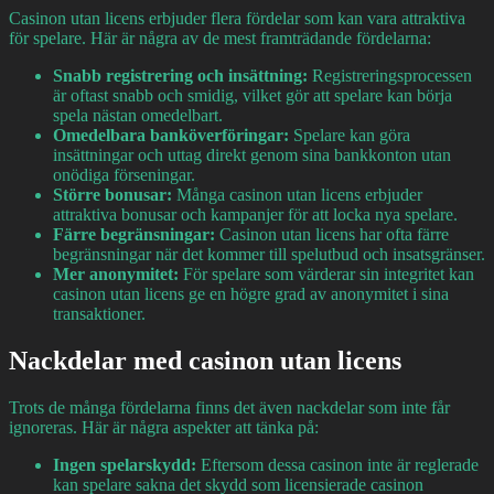
Casinon utan licens erbjuder flera fördelar som kan vara attraktiva
för spelare. Här är några av de mest framträdande fördelarna:
Snabb registrering och insättning:
Registreringsprocessen
är oftast snabb och smidig, vilket gör att spelare kan börja
spela nästan omedelbart.
Omedelbara banköverföringar:
Spelare kan göra
insättningar och uttag direkt genom sina bankkonton utan
onödiga förseningar.
Större bonusar:
Många casinon utan licens erbjuder
attraktiva bonusar och kampanjer för att locka nya spelare.
Färre begränsningar:
Casinon utan licens har ofta färre
begränsningar när det kommer till spelutbud och insatsgränser.
Mer anonymitet:
För spelare som värderar sin integritet kan
casinon utan licens ge en högre grad av anonymitet i sina
transaktioner.
Nackdelar med casinon utan licens
Trots de många fördelarna finns det även nackdelar som inte får
ignoreras. Här är några aspekter att tänka på:
Ingen spelarskydd:
Eftersom dessa casinon inte är reglerade
kan spelare sakna det skydd som licensierade casinon