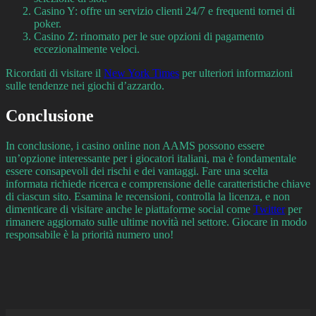
Casino Y: offre un servizio clienti 24/7 e frequenti tornei di
poker.
Casino Z: rinomato per le sue opzioni di pagamento
eccezionalmente veloci.
Ricordati di visitare il
New York Times
per ulteriori informazioni
sulle tendenze nei giochi d’azzardo.
Conclusione
In conclusione, i casino online non AAMS possono essere
un’opzione interessante per i giocatori italiani, ma è fondamentale
essere consapevoli dei rischi e dei vantaggi. Fare una scelta
informata richiede ricerca e comprensione delle caratteristiche chiave
di ciascun sito. Esamina le recensioni, controlla la licenza, e non
dimenticare di visitare anche le piattaforme social come
Twitter
per
rimanere aggiornato sulle ultime novità nel settore. Giocare in modo
responsabile è la priorità numero uno!