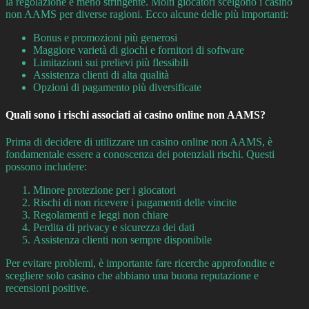
la regolazione è meno stringente. Molti giocatori scelgono i casino
non AAMS per diverse ragioni. Ecco alcune delle più importanti:
Bonus e promozioni più generosi
Maggiore varietà di giochi e fornitori di software
Limitazioni sui prelievi più flessibili
Assistenza clienti di alta qualità
Opzioni di pagamento più diversificate
Quali sono i rischi associati ai casino online non AAMS?
Prima di decidere di utilizzare un casino online non AAMS, è
fondamentale essere a conoscenza dei potenziali rischi. Questi
possono includere:
Minore protezione per i giocatori
Rischi di non ricevere i pagamenti delle vincite
Regolamenti e leggi non chiare
Perdita di privacy e sicurezza dei dati
Assistenza clienti non sempre disponibile
Per evitare problemi, è importante fare ricerche approfondite e
scegliere solo casino che abbiano una buona reputazione e
recensioni positive.