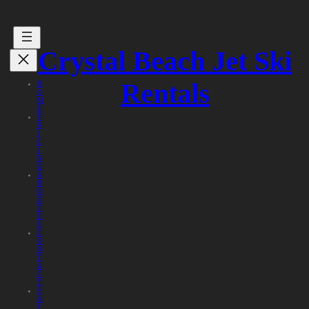
Crystal Beach Jet Ski
Rentals
H
O
M
E
P
R
I
C
I
N
G
A
B
O
U
T
U
S
C
O
N
T
A
C
T
S
A
F