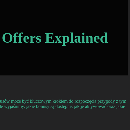
Offers Explained
onusów może być kluczowym krokiem do rozpoczęcia przygody z tym
 wyjaśnimy, jakie bonusy są dostępne, jak je aktywować oraz jakie