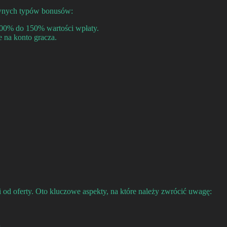
łównych typów bonusów:
100% do 150% wartości wpłaty.
e na konto gracza.
 od oferty. Oto kluczowe aspekty, na które należy zwrócić uwagę:
.