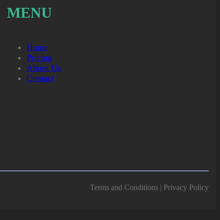
MENU
Home
Pricing
About Us
Contact
Terms and Conditions | Privacy Policy