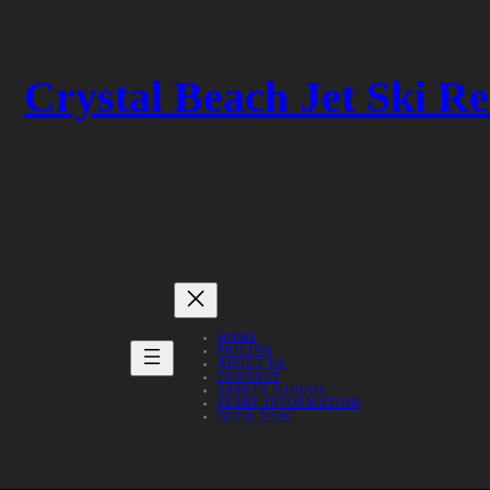
Crystal Beach Jet Ski Re
HOME
PRICING
ABOUT US
CONTACT
SAFETY VIDEOS
FERRY INFORMATION
BOOK NOW