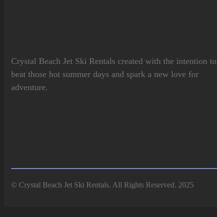
Crystal Beach Jet Ski Rentals
created with the intention to
beat those hot summer days and spark a new love for
adventure.
© Crystal Beach Jet Ski Rentals. All Rights Reserved. 2025