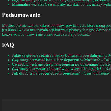
Minimalna wpłata:
Czasami, aby uzyskać bonus, należy wpła
Podsumowanie
Mostbet oferuje szeroki zakres bonusów powitalnych, które mogą p
jest kluczowe dla maksymalizacji korzyści płynących z gry. Zawsze 
korzystać z bonusów i nie przekraczać swojego budżetu.
FAQ
Jakie są główne różnice między bonusami powitalnymi w 
Czy mogę otrzymać bonus bez depozytu w Mostbet?
– Tak,
Co zrobić, jeśli nie otrzymam bonusu po dokonaniu wpłaty
Czy mogę korzystać z bonusów na wszystkich grach?
– Nie
Jak długo trwa proces obrotu bonusem?
– Czas wymagany do