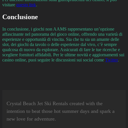
visitare
questo link
.
Conclusione
In conclusione, i giochi non AAMS rappresentano un’opzione
affascinante nel panorama del gioco online, offrendo una varietà di
esperienze e opportunità di vincita. Sia che tu sia un amante delle
slot, dei giochi da tavolo o delle esperienze dal vivo, c’è sempre
qualcosa di nuovo da esplorare. Assicurati di fare le tue ricerche e
scegliere fornitori affidabili. Per le ultime novità e aggiornamenti sui
casino online, puoi seguire le discussioni sui social come
Twitter
.
Crystal Beach Jet Ski Rentals
created with the
intention to beat those hot summer days and spark a
new love for adventure.