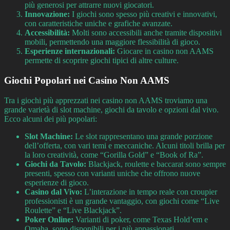
più generosi per attrarre nuovi giocatori.
Innovazione:
I giochi sono spesso più creativi e innovativi,
con caratteristiche uniche e grafiche avanzate.
Accessibilità:
Molti sono accessibili anche tramite dispositivi
mobili, permettendo una maggiore flessibilità di gioco.
Esperienze internazionali:
Giocare in casino non AAMS
permette di scoprire giochi tipici di altre culture.
Giochi Popolari nei Casino Non AAMS
Tra i giochi più apprezzati nei casino non AAMS troviamo una
grande varietà di slot machine, giochi da tavolo e opzioni dal vivo.
Ecco alcuni dei più popolari:
Slot Machine:
Le slot rappresentano una grande porzione
dell’offerta, con vari temi e meccaniche. Alcuni titoli brilla per
la loro creatività, come “Gorilla Gold” e “Book of Ra”.
Giochi da Tavolo:
Blackjack, roulette e baccarat sono sempre
presenti, spesso con varianti uniche che offrono nuove
esperienze di gioco.
Casino dal Vivo:
L’interazione in tempo reale con croupier
professionisti è un grande vantaggio, con giochi come “Live
Roulette” e “Live Blackjack”.
Poker Online:
Varianti di poker, come Texas Hold’em e
Omaha, sono disponibili per i più appassionati.