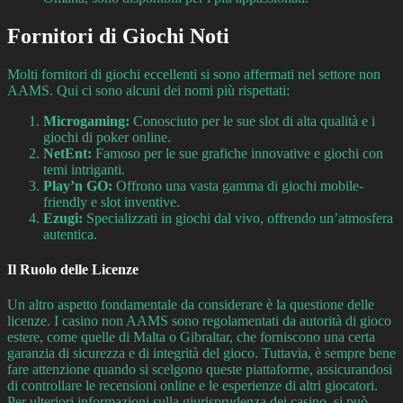
Fornitori di Giochi Noti
Molti fornitori di giochi eccellenti si sono affermati nel settore non
AAMS. Qui ci sono alcuni dei nomi più rispettati:
Microgaming:
Conosciuto per le sue slot di alta qualità e i
giochi di poker online.
NetEnt:
Famoso per le sue grafiche innovative e giochi con
temi intriganti.
Play’n GO:
Offrono una vasta gamma di giochi mobile-
friendly e slot inventive.
Ezugi:
Specializzati in giochi dal vivo, offrendo un’atmosfera
autentica.
Il Ruolo delle Licenze
Un altro aspetto fondamentale da considerare è la questione delle
licenze. I casino non AAMS sono regolamentati da autorità di gioco
estere, come quelle di Malta o Gibraltar, che forniscono una certa
garanzia di sicurezza e di integrità del gioco. Tuttavia, è sempre bene
fare attenzione quando si scelgono queste piattaforme, assicurandosi
di controllare le recensioni online e le esperienze di altri giocatori.
Per ulteriori informazioni sulla giurisprudenza dei casino, si può