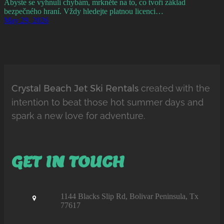
Abyste se vyhnuli chybám, mrkněte na to, co tvoří základ
bezpečného hraní. Vždy hledejte platnou licenci…
May 29, 2026
Crystal Beach Jet Ski Rentals
created with the
intention to beat those hot summer days and
spark a new love for adventure.
GET IN TOUCH
1144 Blacks Slip Rd, Bolivar Peninsula, Tx
77617