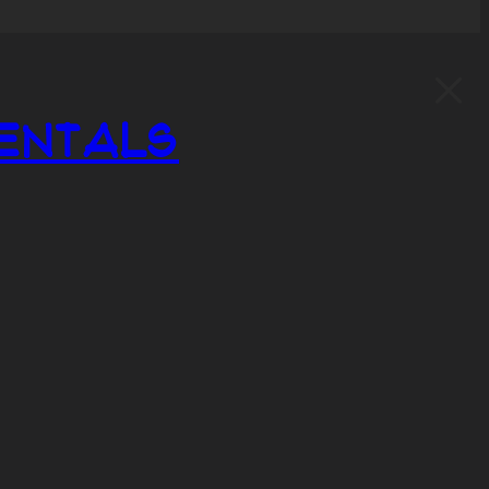
entals