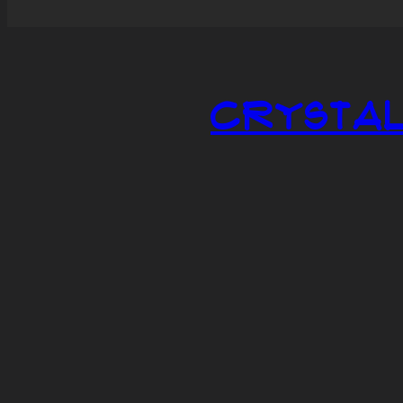
Crystal