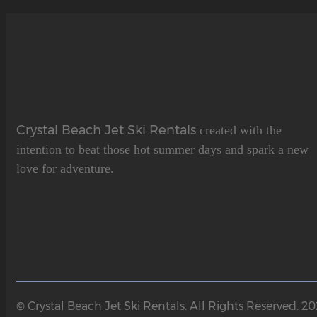
Crystal Beach Jet Ski Rentals
created with the
intention to beat those hot summer days and spark a new
love for adventure.
© Crystal Beach Jet Ski Rentals. All Rights Reserved. 2