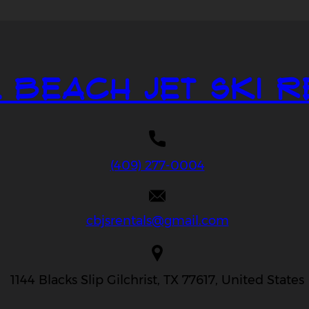
 Beach Jet Ski R
(409) 277-0004
cbjsrentals@gmail.com
1144 Blacks Slip Gilchrist, TX 77617, United States