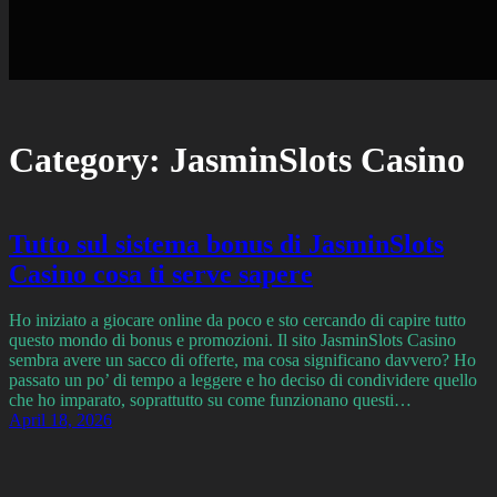
Category:
JasminSlots Casino
Tutto sul sistema bonus di JasminSlots
Casino cosa ti serve sapere
Ho iniziato a giocare online da poco e sto cercando di capire tutto
questo mondo di bonus e promozioni. Il sito JasminSlots Casino
sembra avere un sacco di offerte, ma cosa significano davvero? Ho
passato un po’ di tempo a leggere e ho deciso di condividere quello
che ho imparato, soprattutto su come funzionano questi…
April 18, 2026