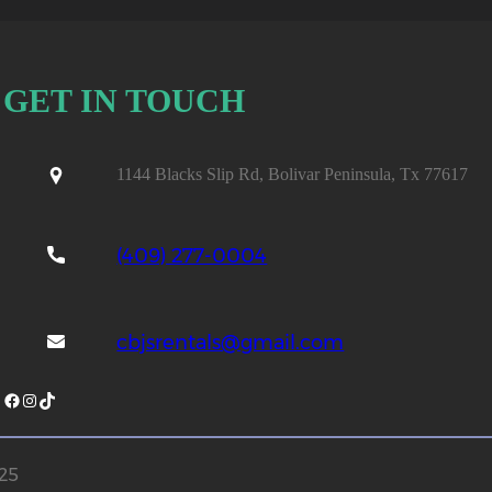
GET IN TOUCH
1144 Blacks Slip Rd, Bolivar Peninsula, Tx 77617
(409) 277-0004
cbjsrentals@gmail.com
Facebook
Instagram
TikTok
025