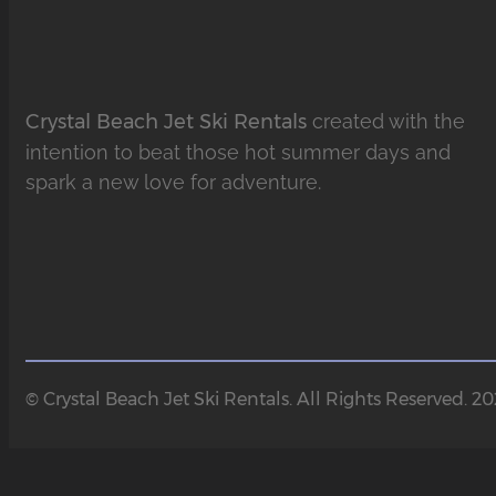
Crystal Beach Jet Ski Rentals
created with the
intention to beat those hot summer days and
spark a new love for adventure.
© Crystal Beach Jet Ski Rentals. All Rights Reserved. 2