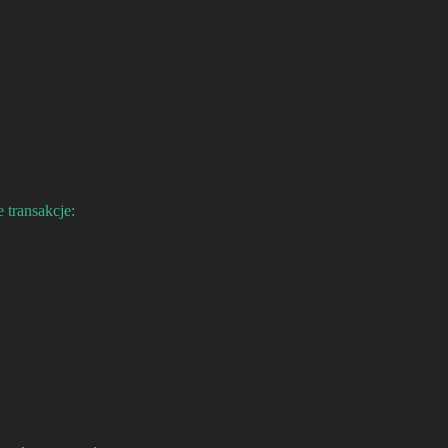
transakcje: