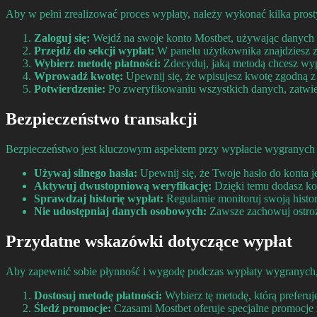
Aby w pełni zrealizować proces wypłaty, należy wykonać kilka pros
Zaloguj się:
Wejdź na swoje konto Mostbet, używając danych
Przejdź do sekcji wypłat:
W panelu użytkownika znajdziesz z
Wybierz metodę płatności:
Zdecyduj, jaką metodą chcesz wypła
Wprowadź kwotę:
Upewnij się, że wpisujesz kwotę zgodną 
Potwierdzenie:
Po zweryfikowaniu wszystkich danych, zatwier
Bezpieczeństwo transakcji
Bezpieczeństwo jest kluczowym aspektem przy wypłacie wygranych z
Używaj silnego hasła:
Upewnij się, że Twoje hasło do konta je
Aktywuj dwustopniową weryfikację:
Dzięki temu dodasz ko
Sprawdzaj historię wypłat:
Regularnie monitoruj swoją histori
Nie udostępniaj danych osobowych:
Zawsze zachowuj ostroż
Przydatne wskazówki dotyczące wypłat
Aby zapewnić sobie płynność i wygodę podczas wypłaty wygranych,
Dostosuj metodę płatności:
Wybierz tę metodę, którą preferuj
Śledź promocje:
Czasami Mostbet oferuje specjalne promocje z