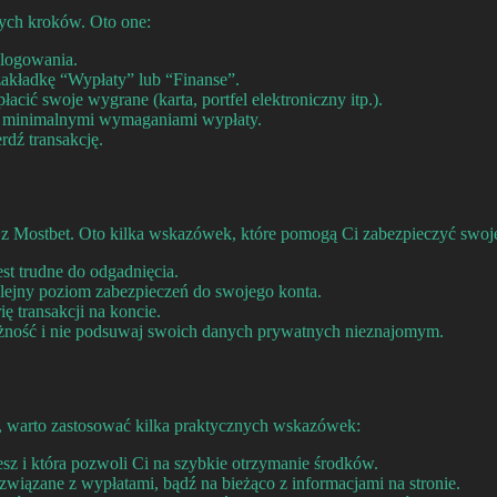
tych kroków. Oto one:
 logowania.
akładkę “Wypłaty” lub “Finanse”.
cić swoje wygrane (karta, portfel elektroniczny itp.).
z minimalnymi wymaganiami wypłaty.
dź transakcję.
 Mostbet. Oto kilka wskazówek, które pomogą Ci zabezpieczyć swoje 
st trudne do odgadnięcia.
lejny poziom zabezpieczeń do swojego konta.
ę transakcji na koncie.
ność i nie podsuwaj swoich danych prywatnych nieznajomym.
 warto zastosować kilka praktycznych wskazówek:
esz i która pozwoli Ci na szybkie otrzymanie środków.
wiązane z wypłatami, bądź na bieżąco z informacjami na stronie.