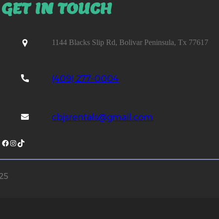
GET IN TOUCH
1144 Blacks Slip Rd, Bolivar Peninsula, Tx 77617
(409) 277-0004
cbjsrentals@gmail.com
Facebook
Instagram
TikTok
025