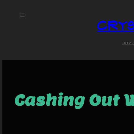
Crys
HOME
Cashing Out W