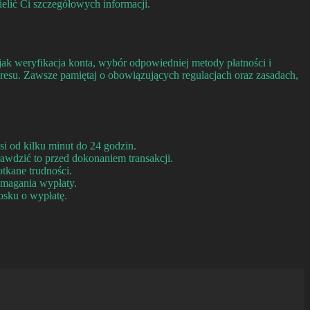
elić Ci szczegółowych informacji.
ak weryfikacja konta, wybór odpowiedniej metody płatności i
resu. Zawsze pamiętaj o obowiązujących regulacjach oraz zasadach,
si od kilku minut do 24 godzin.
rawdzić to przed dokonaniem transakcji.
tkane trudności.
ymagania wypłaty.
osku o wypłatę.