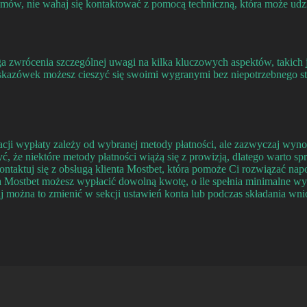
mów, nie wahaj się kontaktować z pomocą techniczną, która może udzi
 zwrócenia szczególnej uwagi na kilka kluczowych aspektów, takich j
wskazówek możesz cieszyć się swoimi wygranymi bez niepotrzebnego st
acji wypłaty zależy od wybranej metody płatności, ale zazwyczaj wyno
ć, że niektóre metody płatności wiążą się z prowizją, dlatego warto sp
ntaktuj się z obsługą klienta Mostbet, która pomoże Ci rozwiązać napo
a Mostbet możesz wypłacić dowolną kwotę, o ile spełnia minimalne w
 można to zmienić w sekcji ustawień konta lub podczas składania wni