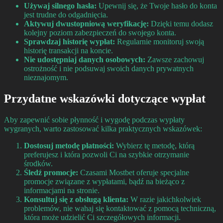
Używaj silnego hasła:
Upewnij się, że Twoje hasło do konta
jest trudne do odgadnięcia.
Aktywuj dwustopniową weryfikację:
Dzięki temu dodasz
kolejny poziom zabezpieczeń do swojego konta.
Sprawdzaj historię wypłat:
Regularnie monitoruj swoją
historię transakcji na koncie.
Nie udostępniaj danych osobowych:
Zawsze zachowuj
ostrożność i nie podsuwaj swoich danych prywatnych
nieznajomym.
Przydatne wskazówki dotyczące wypłat
Aby zapewnić sobie płynność i wygodę podczas wypłaty
wygranych, warto zastosować kilka praktycznych wskazówek:
Dostosuj metodę płatności:
Wybierz tę metodę, którą
preferujesz i która pozwoli Ci na szybkie otrzymanie
środków.
Śledź promocje:
Czasami Mostbet oferuje specjalne
promocje związane z wypłatami, bądź na bieżąco z
informacjami na stronie.
Konsultuj się z obsługą klienta:
W razie jakichkolwiek
problemów, nie wahaj się kontaktować z pomocą techniczną,
która może udzielić Ci szczegółowych informacji.