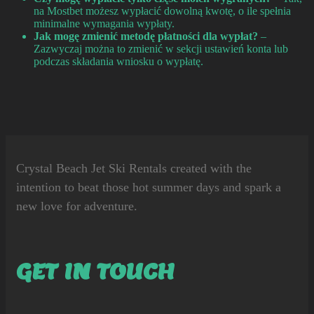
na Mostbet możesz wypłacić dowolną kwotę, o ile spełnia
minimalne wymagania wypłaty.
Jak mogę zmienić metodę płatności dla wypłat?
–
Zazwyczaj można to zmienić w sekcji ustawień konta lub
podczas składania wniosku o wypłatę.
Crystal Beach Jet Ski Rentals
created with the
intention to beat those hot summer days and spark a
new love for adventure.
GET IN TOUCH