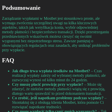
Podsumowanie
Zarządzanie wypłatami w Mostbet jest stosunkowo proste, ale
wymaga zwrócenia szczególnej uwagi na kilka kluczowych
aspektów, takich jak weryfikacja konta, wybór odpowiedniej
metody płatności i bezpieczeństwo transakcji. Dzięki przestrzeganiu
przedstawionych wskazówek możesz cieszyć się swoimi
wygranymi bez niepotrzebnego stresu. Zawsze pamiętaj o
obowiązujących regulacjach oraz zasadach, aby uniknąć problemów
przy wypłacie.
FAQ
Jak długo trwa wypłata środków na Mostbet?
– Czas
realizacji wypłaty zależy od wybranej metody płatności, ale
zazwyczaj wynosi od kilku minut do 24 godzin.
Czy muszę płacić prowizję przy wypłacie?
– Może się
zdarzyć, że niektóre metody płatności wiążą się z prowizją,
dlatego warto sprawdzić to przed dokonaniem transakcji.
Co zrobić, jeśli napotkam problemy podczas wypłaty?
–
Skontaktuj się z obsługą klienta Mostbet, która pomoże Ci
rozwiązać napotkane trudności.
Czy mogę wypłacić tylko część moich wygranych?
– Tak,