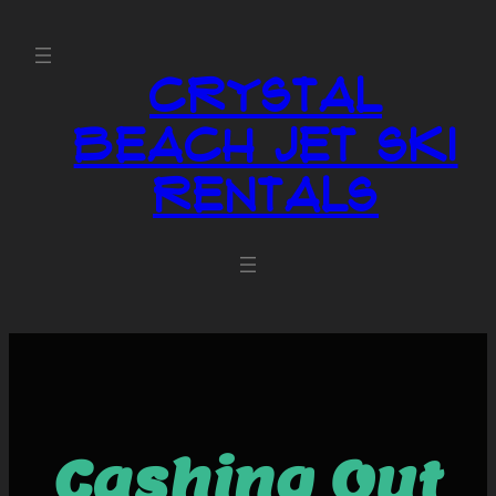
Crystal
Beach Jet Ski
Rentals
Cashing Out