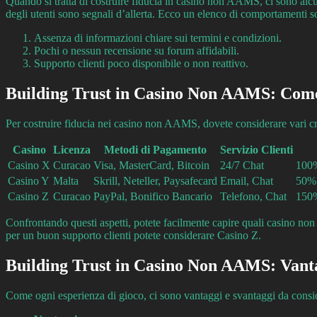
Quando si tratta di costruire fiducia in casino non AAMS, ci sono alcu
degli utenti sono segnali d’allerta. Ecco un elenco di comportamenti s
Assenza di informazioni chiare sui termini e condizioni.
Pochi o nessun recensione su forum affidabili.
Supporto clienti poco disponibile o non reattivo.
Building Trust in Casino Non AAMS: Come 
Per costruire fiducia nei casino non AAMS, dovete considerare vari crit
Casino
Licenza
Metodi di Pagamento
Servizio Clienti
Casino X
Curacao
Visa, MasterCard, Bitcoin
24/7 Chat
100%
Casino Y
Malta
Skrill, Neteller, Paysafecard
Email, Chat
50% 
Casino Z
Curacao
PayPal, Bonifico Bancario
Telefono, Chat
150%
Confrontando questi aspetti, potete facilmente capire quali casino non
per un buon supporto clienti potete considerare Casino Z.
Building Trust in Casino Non AAMS: Vanta
Come ogni esperienza di gioco, ci sono vantaggi e svantaggi da co