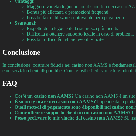
Vantaggi:
Maggiore varietà di giochi non disponibili nei casino A
Bonus più allettanti e promozioni frequenti.
Possibilità di utilizzare criptovalute per i pagamenti.
Svantaggi:
Rispetto della legge e della sicurezza più incerti.
Difficoltà a ottenere supporto legale in caso di problemi.
Possibili difficoltà nel prelievo di vincite.
Conclusione
In conclusione, costruire fiducia nei casino non AAMS è fondamentale 
e un servizio clienti disponibile. Con i giusti criteri, sarete in grado 
FAQ
Cos’è un casino non AAMS?
Un casino non AAMS è un sito di
È sicuro giocare nei casino non AAMS?
Dipende dalla piattaf
Quali metodi di pagamento sono disponibili nei casino n
Come ottenere supporto clienti in un casino non AAMS?
La
Posso prelevare le mie vincite dai casino non AAMS?
Sì, ma 