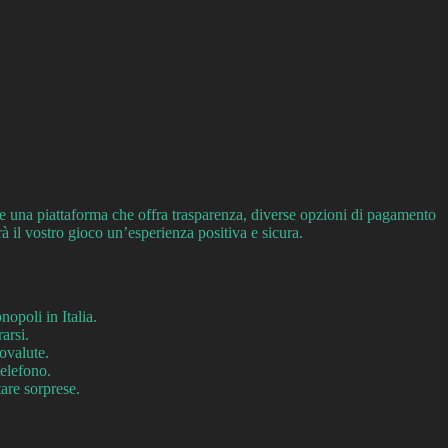
re una piattaforma che offra trasparenza, diverse opzioni di pagamento
rà il vostro gioco un’esperienza positiva e sicura.
poli in Italia.
arsi.
ovalute.
telefono.
tare sorprese.