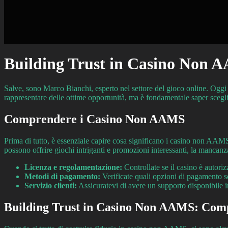
Building Trust in Casino Non A
Salve, sono Marco Bianchi, esperto nel settore del gioco online. Ogg
rappresentare delle ottime opportunità, ma è fondamentale saper scegliere
Comprendere i Casino Non AAMS
Prima di tutto, è essenziale capire cosa significano i casino non AA
possono offrire giochi intriganti e promozioni interessanti, la mancan
Licenza e regolamentazione:
Controllate se il casino è autoriz
Metodi di pagamento:
Verificate quali opzioni di pagamento so
Servizio clienti:
Assicuratevi di avere un supporto disponibile i
Building Trust in Casino Non AAMS: Com