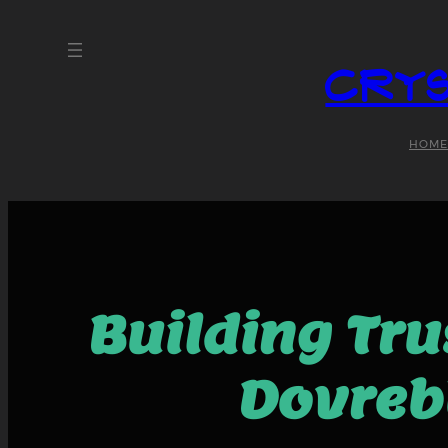
Crys
HOME
Building Tru
Dovrebb