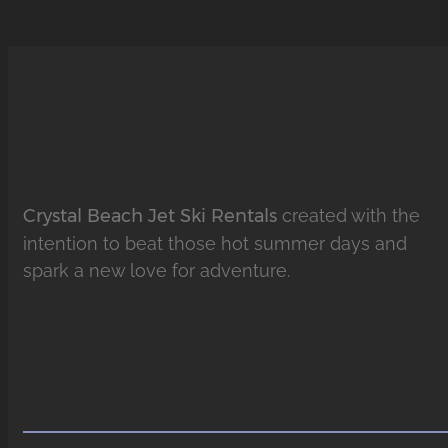
Crystal Beach Jet Ski Rentals
created with the
intention to beat those hot summer days and
spark a new love for adventure.