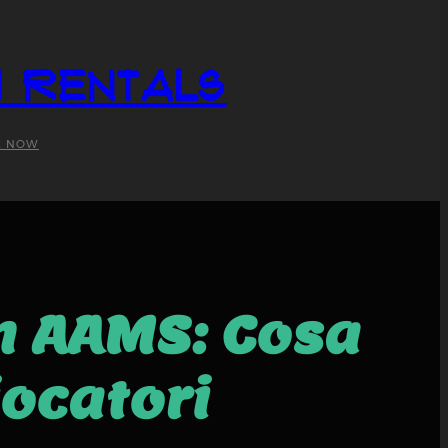
i Rentals
K NOW
on AAMS: Cosa
iocatori